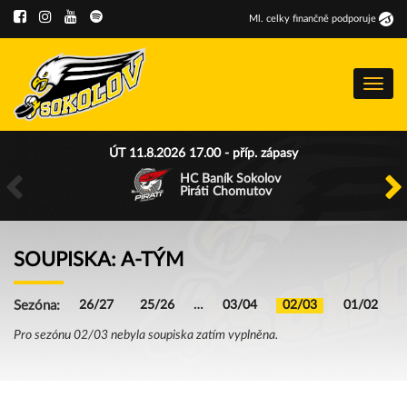
Ml
.
celky finančně podporuje
Menu
ÚT 11.8.2026 17.00 - příp. zápasy
HC Baník Sokolov
Piráti Chomutov
SOUPISKA: A-TÝM
Sezóna:
26/27
25/26
…
03/04
02/03
01/02
Pro sezónu 02/03 nebyla soupiska zatím vyplněna.