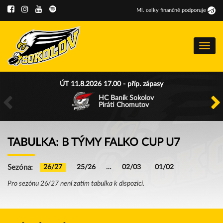
Ml
.
celky finančně podporuje
Menu
ÚT 11.8.2026 17.00 - příp. zápasy
HC Baník Sokolov
Piráti Chomutov
TABULKA: B TÝMY FALKO CUP U7
Sezóna:
26/27
25/26
…
02/03
01/02
Pro sezónu 26/27 není zatím tabulka k dispozici.