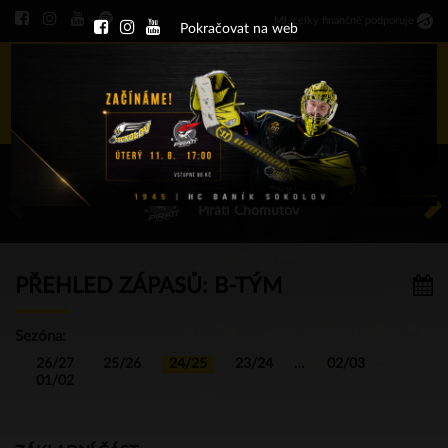
Ml
.
celky finančně podporuje
Pokračovat na web
Menu
ÚT 11.8.2026 17.00 - příp. zápasy
HC Baník Sokolov
Piráti Chomutov
PŘEHLED ZÁPASŮ: B-TÝM
Sezóna:
26/27
25/26
24/25
23/24
…
02/03
01/02