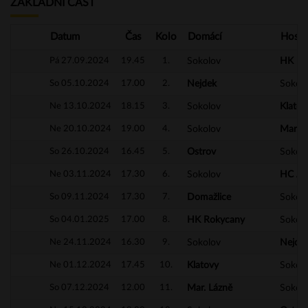
ZÁKLADNÍ ČÁST
Datum
Čas
Kolo
Domácí
Hosté
Pá 27.09.2024
19.45
1.
Sokolov
HK Ro
So 05.10.2024
17.00
2.
Nejdek
Sokol
Ne 13.10.2024
18.15
3.
Sokolov
Klatov
Ne 20.10.2024
19.00
4.
Sokolov
Mar. L
So 26.10.2024
16.45
5.
Ostrov
Sokol
Ne 03.11.2024
17.30
6.
Sokolov
HC Ap
So 09.11.2024
17.30
7.
Domažlice
Sokol
So 04.01.2025
17.00
8.
HK Rokycany
Sokol
Ne 24.11.2024
16.30
9.
Sokolov
Nejde
Ne 01.12.2024
17.45
10.
Klatovy
Sokol
So 07.12.2024
12.00
11.
Mar. Lázně
Sokol