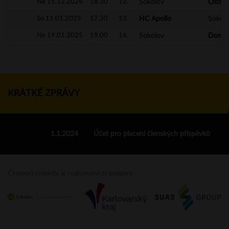
Ne 15.12.2024
18.30
12.
Sokolov
Ostro
So 11.01.2025
17.30
13.
HC Apollo
Sokol
Ne 19.01.2025
19.00
14.
Sokolov
Domaž
KRÁTKÉ ZPRÁVY
1.1.2024
Účet pro placení členských příspěvků
Činnnost mládeže je realizována za podpory: