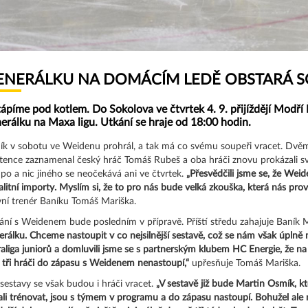
ENERÁLKU NA DOMÁCÍM LEDĚ OBSTARÁ S
ápíme pod kotlem. Do Sokolova ve čtvrtek 4. 9. přijíždějí Modří
erálku na Maxa ligu. Utkání se hraje od 18:00 hodin.
ík v sobotu ve Weidenu prohrál, a tak má co svému soupeři vracet. Dvěm
stence zaznamenal český hráč Tomáš Rubeš a oba hráči znovu prokázali svo
po a nic jiného se neočekává ani ve čtvrtek.
„Přesvědčili jsme se, že Weid
alitní importy. Myslím si, že to pro nás bude velká zkouška, která nás prově
vní trenér Baníku Tomáš Mariška.
ání s Weidenem bude posledním v přípravě. Příští středu zahajuje Baník
erálku. Chceme nastoupit v co nejsilnější sestavě, což se nám však úplně 
raliga juniorů a domluvili jsme se s partnerským klubem HC Energie, že n
o tři hráči do zápasu s Weidenem nenastoupí,“
upřesňuje Tomáš Mariška.
sestavy se však budou i hráči vracet.
„V sestavě již bude Martin Osmík, k
ali trénovat, jsou s týmem v programu a do zápasu nastoupí. Bohužel ale n