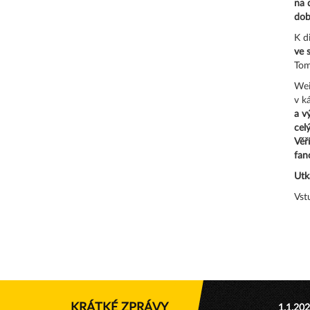
na 
dob
K d
ve 
Tom
Wei
v k
a v
cel
Věř
fan
Utk
Vst
KRÁTKÉ ZPRÁVY
1.1.20