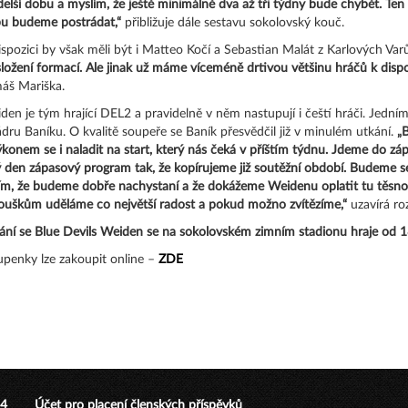
delší dobu a myslím, že ještě minimálně dva až tři týdny bude chybět. Ten
u budeme postrádat,“
přibližuje dále sestavu sokolovský kouč.
ispozici by však měli být i Matteo Kočí a Sebastian Malát z Karlových Var
složení formací. Ale jinak už máme víceméně drtivou většinu hráčů k dispozi
áš Mariška.
den je tým hrající DEL2 a pravidelně v něm nastupují i čeští hráči. Jedním 
ádru Baníku. O kvalitě soupeře se Baník přesvědčil již v minulém utkání.
„
ýkonem se i naladit na start, který nás čeká v příštím týdnu. Jdeme do zá
ý den zápasový program tak, že kopírujeme již soutěžní období. Budeme se 
ím, že budeme dobře nachystaní a že dokážeme Weidenu oplatit tu těsno
ouškům uděláme co největší radost a pokud možno zvítězíme,“
uzavírá r
ání se Blue Devils Weiden se na sokolovském zimním stadionu hraje od 1
upenky lze zakoupit online –
ZDE
24
Účet pro placení členských příspěvků