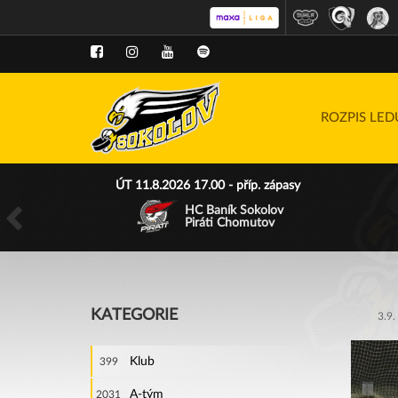
ROZPIS LE
ÚT 11.8.2026 17.00 - příp. zápasy
HC Baník Sokolov
Piráti Chomutov
KATEGORIE
3.9.
Klub
399
A-tým
2031