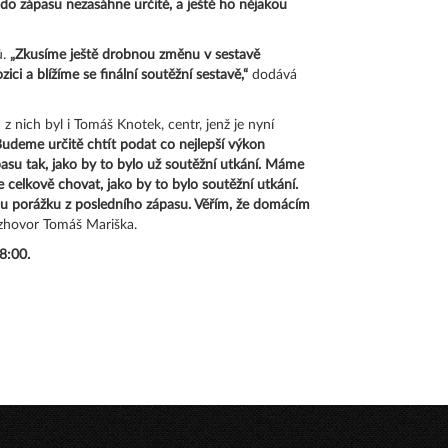
 do zápasu nezasáhne určitě, a ještě ho nějakou
ů.
„Zkusíme ještě drobnou změnu v sestavě
ci a blížíme se finální soutěžní sestavě,“
dodává
z nich byl i Tomáš Knotek, centr, jenž je nyní
Budeme určitě chtít podat co nejlepší výkon
pasu tak, jako by to bylo už soutěžní utkání. Máme
celkově chovat, jako by to bylo soutěžní utkání.
u porážku z posledního zápasu. Věřím, že domácím
ozhovor Tomáš Mariška.
8:00.