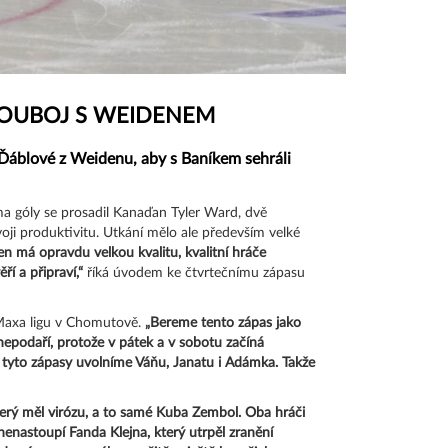
OUBOJ S WEIDENEM
 Ďáblové z Weidenu, aby s Baníkem sehráli
a góly se prosadil Kanaďan Tyler Ward, dvě
ji produktivitu. Utkání mělo ale především velké
en má opravdu velkou kvalitu, kvalitní hráče
ří a připraví,“
říká úvodem ke čtvrtečnímu zápasu
 Maxa ligu v Chomutově.
„Bereme tento zápas jako
nepodaří, protože v pátek a v sobotu začíná
a tyto zápasy uvolníme Váňu, Janatu i Adámka. Takže
terý měl virózu, a to samé Kuba Zembol. Oba hráči
enastoupí Fanda Klejna, který utrpěl zranění