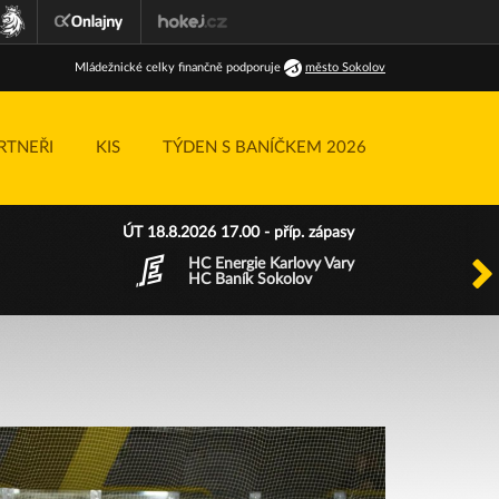
Ml
ádežnické
celky finančně podporuje
město Sokolov
RTNEŘI
KIS
TÝDEN S BANÍČKEM 2026
ÚT 18.8.2026 17.00 - příp. zápasy
HC Energie Karlovy Vary
HC Baník Sokolov