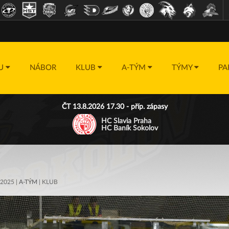
DU
NÁBOR
KLUB
A-TÝM
TÝMY
PA
ČT 13.8.2026 17.30 - příp. zápasy
HC Slavia Praha
HC Baník Sokolov
 2025 |
A-TÝM
| KLUB