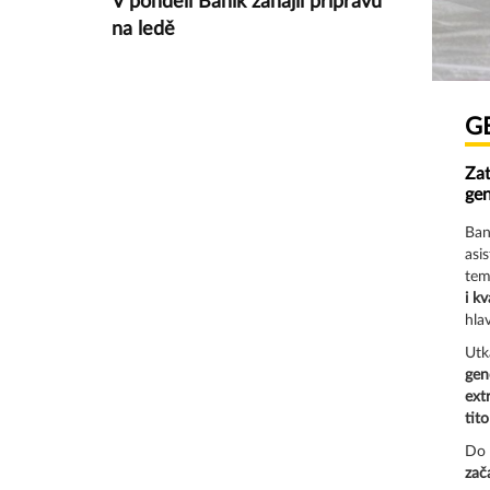
V pondělí Baník zahájil přípravu
na ledě
G
Zat
gen
Ban
asi
tem
i kv
hla
Utk
gen
ext
tit
Do 
zač