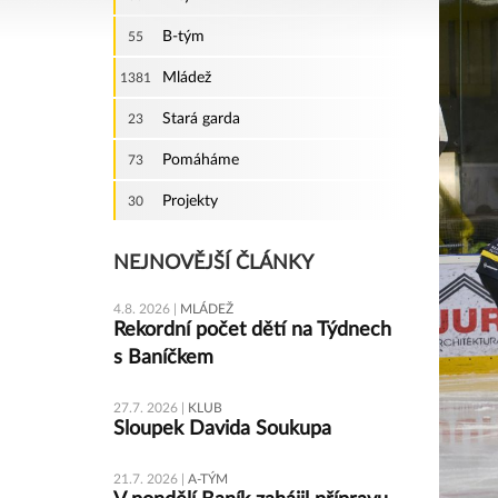
B-tým
55
Mládež
1381
Stará garda
23
Pomáháme
73
Projekty
30
NEJNOVĚJŠÍ ČLÁNKY
4.8. 2026 |
MLÁDEŽ
Rekordní počet dětí na Týdnech
s Baníčkem
27.7. 2026 |
KLUB
Sloupek Davida Soukupa
21.7. 2026 |
A-TÝM