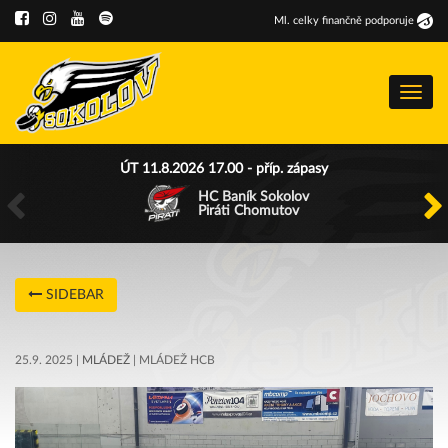
Ml
.
celky finančně podporuje
Menu
ÚT 11.8.2026 17.00 - příp. zápasy
HC Baník Sokolov
Piráti Chomutov
SIDEBAR
25.9. 2025 |
MLÁDEŽ
| MLÁDEŽ HCB