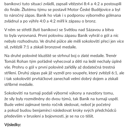
baníkovci tuto situaci zvládli, zapsali vítězství 8:4 a 4:2 a postoupili
do finále. Žlutému týmu se postavil Motor České Budějovice a byl
to náročný zápas. Baník ho však i s podporou výborného gólmana
zvládnul a po výhře 4:0 a 4:2 mířil k zápasu o bronz.
V něm se střetli žlutí baníkovci se Světlou nad Sázavou a bitva
to byla vyrovnaná. První polovinu zápasu Baník vyhrál o gól a nic
nebylo rozhodnuto. Ve druhé půlce ale měli sokolovští přeci jen více
sil, zvítězili 7:1 a získali bronzové medaile.
Na druhé polovině kluziště se strhnul boj o zlaté medaile. Trenér
Tomáš Rohan tým pořádně vyhecoval a děti na ledě nechaly úplně
vše. Prohru o gól v první polovině zařídily až dodatečná trestná
střílení. Druhý zápas pak již vyzněl pro soupeře, který zvítězil 6:1, ale
i tak sokolovští prvňáčkové zanechali velmi dobrý dojem a získali
stříbrné medaile.
Sokolovští na turnaji podali výborné výkony a navzdory tomu,
že síly byly rozmělněny do dvou týmů, tak Baník na turnaji uspěl.
Bude velmi zajímavé tento ročník sledovat, neboť je početný
a pokud budou benjamínci následovat kroky svých předchůdců
především v bruslení a bojovnosti, je se na co těšit.
Výsledky: