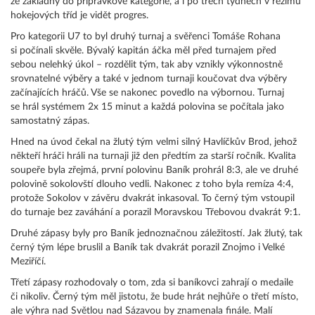
ze základny do přípravkové kategorie, a i po třech týdnech v režimu
hokejových tříd je vidět progres.
Pro kategorii U7 to byl druhý turnaj a svěřenci Tomáše Rohana
si počínali skvěle. Bývalý kapitán áčka měl před turnajem před
sebou nelehký úkol – rozdělit tým, tak aby vznikly výkonnostně
srovnatelné výběry a také v jednom turnaji koučovat dva výběry
začínajících hráčů. Vše se nakonec povedlo na výbornou. Turnaj
se hrál systémem 2x 15 minut a každá polovina se počítala jako
samostatný zápas.
Hned na úvod čekal na žlutý tým velmi silný Havlíčkův Brod, jehož
někteří hráči hráli na turnaji již den předtím za starší ročník. Kvalita
soupeře byla zřejmá, první polovinu Baník prohrál 8:3, ale ve druhé
polovině sokolovští dlouho vedli. Nakonec z toho byla remíza 4:4,
protože Sokolov v závěru dvakrát inkasoval. To černý tým vstoupil
do turnaje bez zaváhání a porazil Moravskou Třebovou dvakrát 9:1.
Druhé zápasy byly pro Baník jednoznačnou záležitostí. Jak žlutý, tak
černý tým lépe bruslil a Baník tak dvakrát porazil Znojmo i Velké
Meziříčí.
Třetí zápasy rozhodovaly o tom, zda si baníkovci zahrají o medaile
či nikoliv. Černý tým měl jistotu, že bude hrát nejhůře o třetí místo,
ale výhra nad Světlou nad Sázavou by znamenala finále. Malí