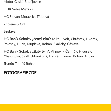
Motor České Budějovice
HHK Velké Meziříčí
HC Slovan Moravská Třebová
Znojemští Orli
Sestavy:
HC Baník Sokolov „černý tým“:
Mika – Volf, Chrástek, Dvořák,
Polesný, Ďuriš, Krupička, Rohan, Skalický, Čáslava
HC Baník Sokolov „žlutý tým“:
Vilímek – Čermák, Hloušek,
Chaloupka, Seidl, Urbánková, Hančár, Lorenz, Pohan, Anton
Trenér:
Tomáš Rohan
FOTOGRAFIE ZDE