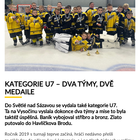
KATEGORIE U7 – DVA TÝMY, DVĚ
MEDAILE
Do Světlé nad Sázavou se vydala také kategorie U7.
Ta na Vysočinu vyslala dokonce dva týmy a mise to byla
taktéž úspěšná. Baník vybojoval stříbro a bronz. Zlato
putovalo do Havlíčkova Brodu.
Ročník 2019 s turnaji teprve začíná, hráči nedávno přešli