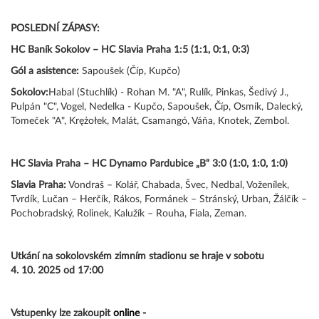
POSLEDNÍ ZÁPASY:
HC Baník Sokolov – HC Slavia Praha 1:5 (1:1, 0:1, 0:3)
Gól a asistence:
Sapoušek (Číp, Kupčo)
Sokolov:
Habal (Stuchlík) - Rohan M. "A", Rulík, Pinkas, Šedivý J.,
Pulpán "C", Vogel, Nedelka - Kupčo, Sapoušek, Číp, Osmík, Dalecký,
Tomeček "A", Krężołek, Malát, Csamangó, Váňa, Knotek, Zembol.
HC Slavia Praha – HC Dynamo Pardubice „B“ 3:0 (1:0, 1:0, 1:0)
Slavia Praha:
Vondraš – Kolář, Chabada, Švec, Nedbal, Voženílek,
Tvrdík, Lučan – Herčík, Rákos, Formánek – Stránský, Urban, Žálčík –
Pochobradský, Rolinek, Kalužík – Rouha, Fiala, Zeman.
Utkání na sokolovském zimním stadionu se hraje v sobotu
4. 10. 2025 od 17:00
Vstupenky lze zakoupit
online -