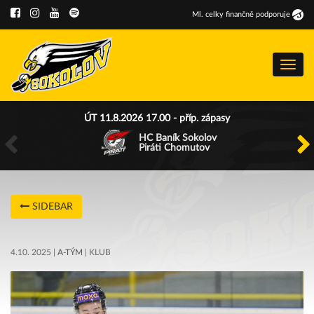
Ml
.
celky finančně podporuje
Menu
ÚT 11.8.2026 17.00 - příp. zápasy
HC Baník Sokolov
Piráti Chomutov
SIDEBAR
4.10. 2025 |
A-TÝM
| KLUB