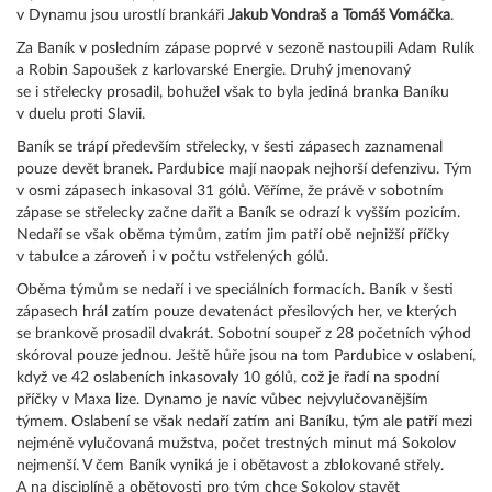
v Dynamu jsou urostlí brankáři
Jakub Vondraš a Tomáš Vomáčka
.
Za Baník v posledním zápase poprvé v sezoně nastoupili Adam Rulík
a Robin Sapoušek z karlovarské Energie. Druhý jmenovaný
se i střelecky prosadil, bohužel však to byla jediná branka Baníku
v duelu proti Slavii.
Baník se trápí především střelecky, v šesti zápasech zaznamenal
pouze devět branek. Pardubice mají naopak nejhorší defenzivu. Tým
v osmi zápasech inkasoval 31 gólů. Věříme, že právě v sobotním
zápase se střelecky začne dařit a Baník se odrazí k vyšším pozicím.
Nedaří se však oběma týmům, zatím jim patří obě nejnižší příčky
v tabulce a zároveň i v počtu vstřelených gólů.
Oběma týmům se nedaří i ve speciálních formacích. Baník v šesti
zápasech hrál zatím pouze devatenáct přesilových her, ve kterých
se brankově prosadil dvakrát. Sobotní soupeř z 28 početních výhod
skóroval pouze jednou. Ještě hůře jsou na tom Pardubice v oslabení,
když ve 42 oslabeních inkasovaly 10 gólů, což je řadí na spodní
příčky v Maxa lize. Dynamo je navíc vůbec nejvylučovanějším
týmem. Oslabení se však nedaří zatím ani Baníku, tým ale patří mezi
nejméně vylučovaná mužstva, počet trestných minut má Sokolov
nejmenší. V čem Baník vyniká je i obětavost a zblokované střely.
A na disciplíně a obětovosti pro tým chce Sokolov stavět