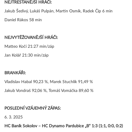
NEJTRESTANĚJŠÍ HRÁČI:
Jakub Šedivý, Lukáš Pulpán, Martin Osmík, Radek Číp 6 min
Daniel Rákos 58 min
NEJVYTĚŽOVANĚJŠÍ HRÁČI:
Matteo Kočí 21:27 min/záp
Jan Kolář 21:30 min/záp
BRANKÁŘI:
Vladislav Habal 90,23 %, Marek Stuchlík 91,49 %
Jakub Vondraš 92,06 %, Tomáš Vomáčka 89,60 %
POSLEDNÍ VZÁJEMNÝ ZÁPAS:
6. 3. 2025
HC Baník Sokolov – HC Dynamo Pardubice „B“ 1:3 (1:1, 0:0, 0:2)