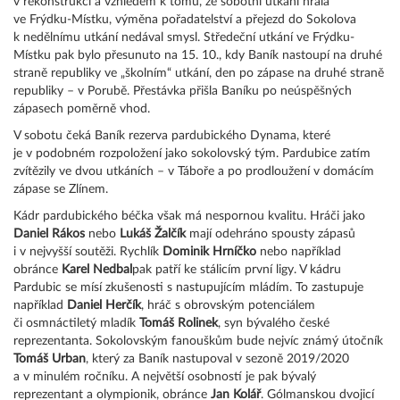
v rekonstrukci a vzhledem k tomu, že sobotní utkání hrála
ve Frýdku-Místku, výměna pořadatelství a přejezd do Sokolova
k nedělnímu utkání nedával smysl. Středeční utkání ve Frýdku-
Místku pak bylo přesunuto na 15. 10., kdy Baník nastoupí na druhé
straně republiky ve „školním“ utkání, den po zápase na druhé straně
republiky – v Porubě. Přestávka přišla Baníku po neúspěšných
zápasech poměrně vhod.
V sobotu čeká Baník rezerva pardubického Dynama, které
je v podobném rozpoložení jako sokolovský tým. Pardubice zatím
zvítězily ve dvou utkáních – v Táboře a po prodloužení v domácím
zápase se Zlínem.
Kádr pardubického béčka však má nespornou kvalitu. Hráči jako
Daniel Rákos
nebo
Lukáš Žalčík
mají odehráno spousty zápasů
i v nejvyšší soutěži. Rychlík
Dominik Hrníčko
nebo například
obránce
Karel Nedbal
pak patří ke stálicím první ligy. V kádru
Pardubic se mísí zkušenosti s nastupujícím mládím. To zastupuje
například
Daniel Herčík
, hráč s obrovským potenciálem
či osmnáctiletý mladík
Tomáš Rolinek
, syn bývalého české
reprezentanta. Sokolovským fanouškům bude nejvíc známý útočník
Tomáš Urban
, který za Baník nastupoval v sezoně 2019/2020
a v minulém ročníku. A největší osobností je pak bývalý
reprezentant a olympionik, obránce
Jan Kolář
. Gólmanskou dvojicí