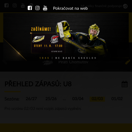
Ml
.
celky finančně podporuje
Pokračovat na web
Menu
ÚT 11.8.2026 17.00 - příp. zápasy
HC Baník Sokolov
Piráti Chomutov
PŘEHLED ZÁPASŮ: U8
Sezóna:
26/27
25/26
…
03/04
02/03
01/02
Pro sezónu 02/03 není rozpis zápasů vyplněn.