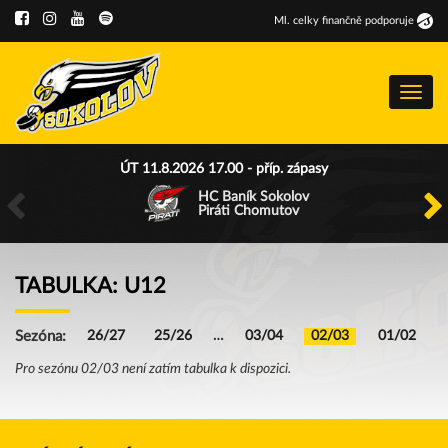
Ml
.
celky finančně podporuje
Menu
ÚT 11.8.2026 17.00 - příp. zápasy
HC Baník Sokolov
Piráti Chomutov
TABULKA: U12
Sezóna:
26/27
25/26
…
03/04
02/03
01/02
Pro sezónu 02/03 není zatím tabulka k dispozici.