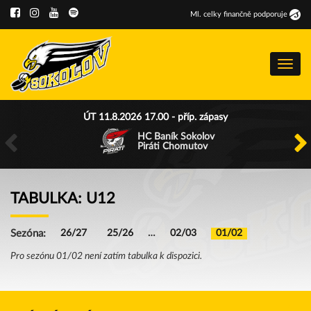
Ml
.
celky finančně podporuje
Menu
ÚT 11.8.2026 17.00 - příp. zápasy
HC Baník Sokolov
Piráti Chomutov
TABULKA: U12
Sezóna:
26/27
25/26
…
02/03
01/02
Pro sezónu 01/02 není zatím tabulka k dispozici.