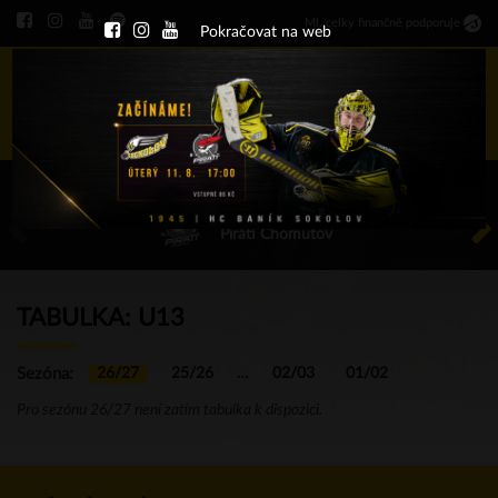
Ml
.
celky finančně podporuje
Pokračovat na web
Menu
ÚT 11.8.2026 17.00 - příp. zápasy
HC Baník Sokolov
Piráti Chomutov
TABULKA: U13
Sezóna:
26/27
25/26
…
02/03
01/02
Pro sezónu 26/27 není zatím tabulka k dispozici.