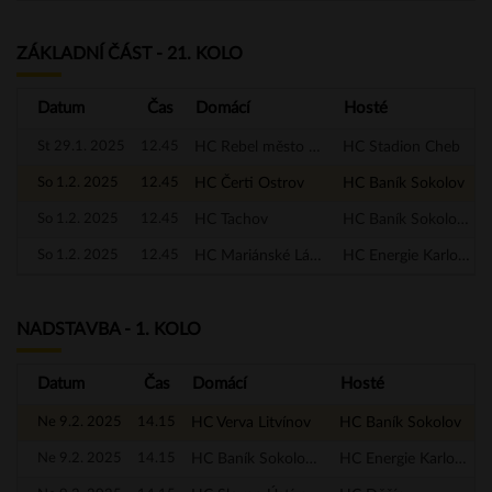
ZÁKLADNÍ ČÁST - 21. KOLO
Datum
Čas
Domácí
Hosté
St 29.1. 2025
12.45
HC Rebel město Nejdek
HC Stadion Cheb
So 1.2. 2025
12.45
HC Čerti Ostrov
HC Baník Sokolov
So 1.2. 2025
12.45
HC Tachov
HC Baník Sokolov - A
So 1.2. 2025
12.45
HC Mariánské Lázně
HC Energie Karlovy Vary
NADSTAVBA - 1. KOLO
Datum
Čas
Domácí
Hosté
Ne 9.2. 2025
14.15
HC Verva Litvínov
HC Baník Sokolov
Ne 9.2. 2025
14.15
HC Baník Sokolov - A
HC Energie Karlovy Vary