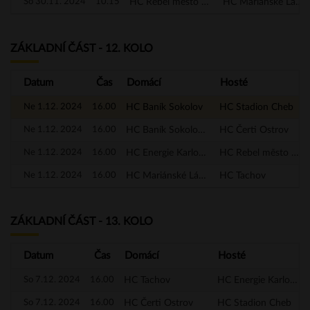
So 30.11. 2024
10.15
HC Rebel město Nejdek
HC Mariánské Lázně
ZÁKLADNÍ ČÁST - 12. KOLO
Datum
Čas
Domácí
Hosté
Ne 1.12. 2024
16.00
HC Baník Sokolov
HC Stadion Cheb
Ne 1.12. 2024
16.00
HC Baník Sokolov - A
HC Čerti Ostrov
Ne 1.12. 2024
16.00
HC Energie Karlovy Vary
HC Rebel město Nejdek
Ne 1.12. 2024
16.00
HC Mariánské Lázně
HC Tachov
ZÁKLADNÍ ČÁST - 13. KOLO
Datum
Čas
Domácí
Hosté
So 7.12. 2024
16.00
HC Tachov
HC Energie Karlovy Vary
So 7.12. 2024
16.00
HC Čerti Ostrov
HC Stadion Cheb