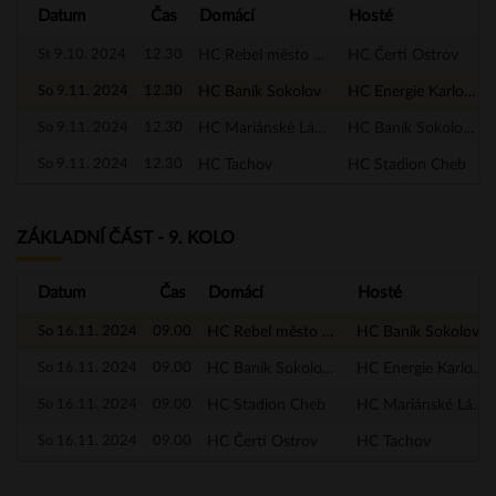
Datum
Čas
Domácí
Hosté
St 9.10. 2024
12.30
HC Rebel město Nejdek
HC Čerti Ostrov
So 9.11. 2024
12.30
HC Baník Sokolov
HC Energie Karlovy Vary
So 9.11. 2024
12.30
HC Mariánské Lázně
HC Baník Sokolov - A
So 9.11. 2024
12.30
HC Tachov
HC Stadion Cheb
ZÁKLADNÍ ČÁST - 9. KOLO
Datum
Čas
Domácí
Hosté
So 16.11. 2024
09.00
HC Rebel město Nejdek
HC Baník Sokolov
So 16.11. 2024
09.00
HC Baník Sokolov - A
HC Energie Karlovy Vary
So 16.11. 2024
09.00
HC Stadion Cheb
HC Mariánské Lázně
So 16.11. 2024
09.00
HC Čerti Ostrov
HC Tachov