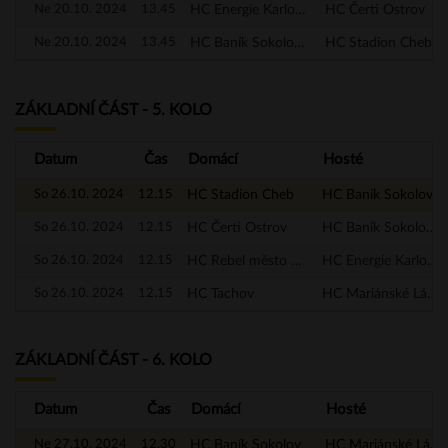
Ne 20.10. 2024
13.45
HC Energie Karlovy Vary
HC Čerti Ostrov
Ne 20.10. 2024
13.45
HC Baník Sokolov - A
HC Stadion Cheb
ZÁKLADNÍ ČÁST - 5. KOLO
Datum
Čas
Domácí
Hosté
So 26.10. 2024
12.15
HC Stadion Cheb
HC Baník Sokolov
So 26.10. 2024
12.15
HC Čerti Ostrov
HC Baník Sokolov - A
So 26.10. 2024
12.15
HC Rebel město Nejdek
HC Energie Karlovy Vary
So 26.10. 2024
12.15
HC Tachov
HC Mariánské Lázně
ZÁKLADNÍ ČÁST - 6. KOLO
Datum
Čas
Domácí
Hosté
Ne 27.10. 2024
12.30
HC Baník Sokolov
HC Mariánské Lázně