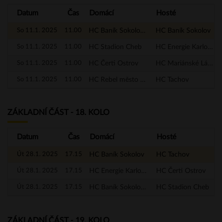
Datum
Čas
Domácí
Hosté
So 11.1. 2025
11.00
HC Baník Sokolov - A
HC Baník Sokolov
So 11.1. 2025
11.00
HC Stadion Cheb
HC Energie Karlovy Vary
So 11.1. 2025
11.00
HC Čerti Ostrov
HC Mariánské Lázně
So 11.1. 2025
11.00
HC Rebel město Nejdek
HC Tachov
ZÁKLADNÍ ČÁST - 18. KOLO
Datum
Čas
Domácí
Hosté
Út 28.1. 2025
17.15
HC Baník Sokolov
HC Tachov
Út 28.1. 2025
17.15
HC Energie Karlovy Vary
HC Čerti Ostrov
Út 28.1. 2025
17.15
HC Baník Sokolov - A
HC Stadion Cheb
ZÁKLADNÍ ČÁST - 19. KOLO