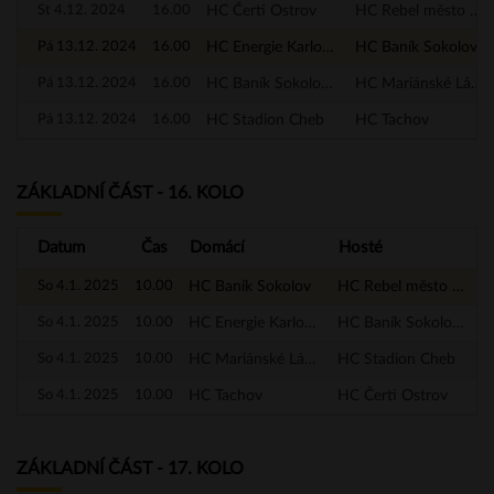
St 4.12. 2024
16.00
HC Čerti Ostrov
HC Rebel město Nejdek
Pá 13.12. 2024
16.00
HC Energie Karlovy Vary
HC Baník Sokolov
Pá 13.12. 2024
16.00
HC Baník Sokolov - A
HC Mariánské Lázně
Pá 13.12. 2024
16.00
HC Stadion Cheb
HC Tachov
ZÁKLADNÍ ČÁST - 16. KOLO
Datum
Čas
Domácí
Hosté
So 4.1. 2025
10.00
HC Baník Sokolov
HC Rebel město Nejdek
So 4.1. 2025
10.00
HC Energie Karlovy Vary
HC Baník Sokolov - A
So 4.1. 2025
10.00
HC Mariánské Lázně
HC Stadion Cheb
So 4.1. 2025
10.00
HC Tachov
HC Čerti Ostrov
ZÁKLADNÍ ČÁST - 17. KOLO