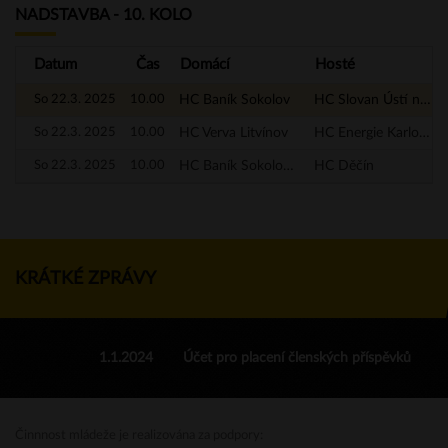
NADSTAVBA - 10. KOLO
Datum
Čas
Domácí
Hosté
So 22.3. 2025
10.00
HC Baník Sokolov
HC Slovan Ústí nad Labem
So 22.3. 2025
10.00
HC Verva Litvínov
HC Energie Karlovy Vary
So 22.3. 2025
10.00
HC Baník Sokolov - A
HC Děčín
KRÁTKÉ ZPRÁVY
1.1.2024
Účet pro placení členských příspěvků
Činnnost mládeže je realizována za podpory: