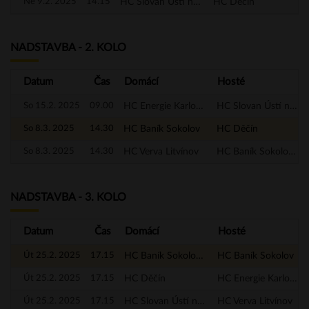
Ne 9.2. 2025
14.15
HC Slovan Ústí nad Labem
HC Děčín
NADSTAVBA - 2. KOLO
Datum
Čas
Domácí
Hosté
So 15.2. 2025
09.00
HC Energie Karlovy Vary
HC Slovan Ústí nad Labem
So 8.3. 2025
14.30
HC Baník Sokolov
HC Děčín
So 8.3. 2025
14.30
HC Verva Litvínov
HC Baník Sokolov - A
NADSTAVBA - 3. KOLO
Datum
Čas
Domácí
Hosté
Út 25.2. 2025
17.15
HC Baník Sokolov - A
HC Baník Sokolov
Út 25.2. 2025
17.15
HC Děčín
HC Energie Karlovy Vary
Út 25.2. 2025
17.15
HC Slovan Ústí nad Labem
HC Verva Litvínov