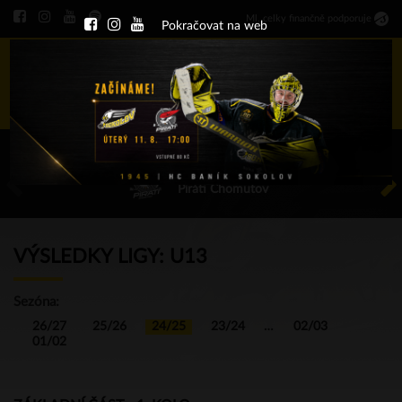
Ml
.
celky finančně podporuje
Pokračovat na web
Menu
ÚT 11.8.2026 17.00 - příp. zápasy
HC Baník Sokolov
Piráti Chomutov
VÝSLEDKY LIGY: U13
Sezóna:
26/27
25/26
24/25
23/24
…
02/03
01/02