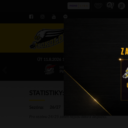
ROZPIS LE
ÚT 11.8.2026 17.00 - příp. zápasy
HC Baník Sokolov
Piráti Chomutov
STATISTIKY: U15
Sezóna:
26/27
25/26
24/25
23/24
…
Pro sezónu 24/25 zatím nejsou data k dispozici.