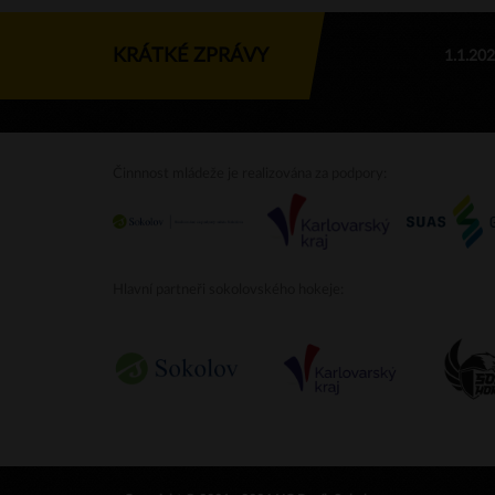
KRÁTKÉ ZPRÁVY
1.1.20
Činnnost mládeže je realizována za podpory:
Hlavní partneři sokolovského hokeje: