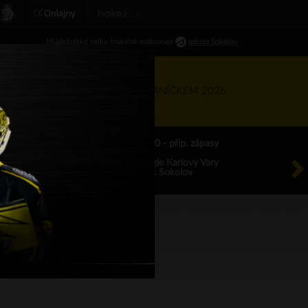
Ml
ádežnické
celky finančně podporuje
město Sokolov
RTNEŘI
KIS
TÝDEN S BANÍČKEM 2026
ÚT 18.8.2026 17.00 - příp. zápasy
HC Energie Karlovy Vary
HC Baník Sokolov