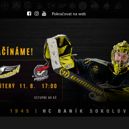
Pokračovat na web
DU
NÁBOR
KLUB
A-TÝM
TÝMY
PA
ČT 13.8.2026 17.30 - příp. zápasy
HC Slavia Praha
HC Baník Sokolov
02/03
01/02