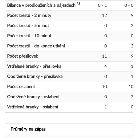
*3
Bilance v prodlouženích a nájezdech
0 - 1
0 - 0
Počet trestů - 2 minuty
12
9
Počet trestů - 5 minut
0
2
Počet trestů - 10 minut
0
0
Počet trestů - do konce utkání
0
2
Počet přesilovek
11
9
Vstřelené branky - přesilovka
4
1
Obdržené branky - přesilovka
0
1
Počet oslabení
10
10
Obdržené branky - oslabení
0
2
Vstřelené branky - oslabení
1
0
Průměry na zápas