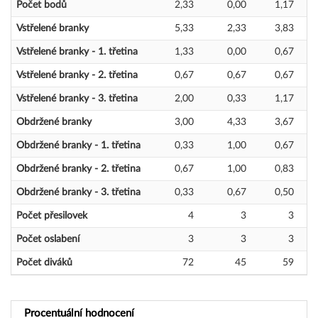
Počet bodů
2,33
0,00
1,17
Vstřelené branky
5,33
2,33
3,83
Vstřelené branky - 1. třetina
1,33
0,00
0,67
Vstřelené branky - 2. třetina
0,67
0,67
0,67
Vstřelené branky - 3. třetina
2,00
0,33
1,17
Obdržené branky
3,00
4,33
3,67
Obdržené branky - 1. třetina
0,33
1,00
0,67
Obdržené branky - 2. třetina
0,67
1,00
0,83
Obdržené branky - 3. třetina
0,33
0,67
0,50
Počet přesilovek
4
3
3
Počet oslabení
3
3
3
Počet diváků
72
45
59
Procentuální hodnocení