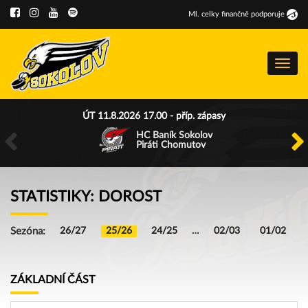
Ml
.
celky finančně podporuje
Menu
ÚT 11.8.2026 17.00 - příp. zápasy
HC Baník Sokolov
Piráti Chomutov
STATISTIKY: DOROST
Sezóna:
26/27
25/26
24/25
…
02/03
01/02
ZÁKLADNÍ ČÁST