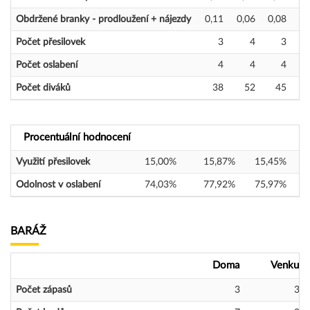
Obdržené branky - prodloužení + nájezdy
0,11
0,06
0,08
Počet přesilovek
3
4
3
Počet oslabení
4
4
4
Počet diváků
38
52
45
Procentuální hodnocení
Využití přesilovek
15,00%
15,87%
15,45%
Odolnost v oslabení
74,03%
77,92%
75,97%
BARÁŽ
Doma
Venku
Počet zápasů
3
3