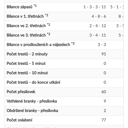
*1
Bilance zápasů
1 - 3 - 3 - 11
5 - 1 - 1 -
*2
Bilance v 1. třetinách
4 - 8 - 6
8 - 1
*2
Bilance ve 2. třetinách
2 - 4 - 12
3 - 5 -
*2
Bilance ve 3. třetinách
3 - 4 - 11
5 - 6
*3
Bilance v prodlouženích a nájezdech
3 - 3
1 
Počet trestů - 2 minuty
95
Počet trestů - 5 minut
0
Počet trestů - 10 minut
0
Počet trestů - do konce utkání
0
Počet přesilovek
60
Vstřelené branky - přesilovka
9
Obdržené branky - přesilovka
2
Počet oslabení
77