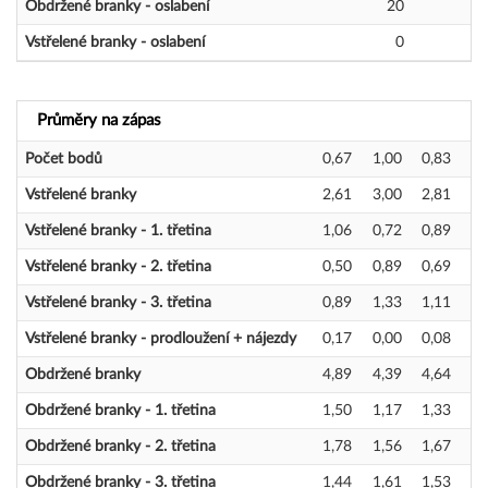
Obdržené branky - oslabení
20
Vstřelené branky - oslabení
0
Průměry na zápas
Počet bodů
0,67
1,00
0,83
Vstřelené branky
2,61
3,00
2,81
Vstřelené branky - 1. třetina
1,06
0,72
0,89
Vstřelené branky - 2. třetina
0,50
0,89
0,69
Vstřelené branky - 3. třetina
0,89
1,33
1,11
Vstřelené branky - prodloužení + nájezdy
0,17
0,00
0,08
Obdržené branky
4,89
4,39
4,64
Obdržené branky - 1. třetina
1,50
1,17
1,33
Obdržené branky - 2. třetina
1,78
1,56
1,67
Obdržené branky - 3. třetina
1,44
1,61
1,53