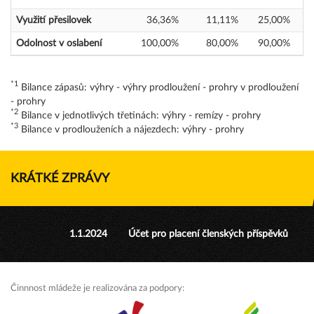
Využití přesilovek
36,36%
11,11%
25,00%
Odolnost v oslabení
100,00%
80,00%
90,00%
*1
Bilance zápasů: výhry - výhry prodloužení - prohry v prodloužení
- prohry
*2
Bilance v jednotlivých třetinách: výhry - remízy - prohry
*3
Bilance v prodlouženích a nájezdech: výhry - prohry
KRÁTKÉ ZPRÁVY
1.1.2024
Účet pro placení členských příspěvků
Činnnost mládeže je realizována za podpory: