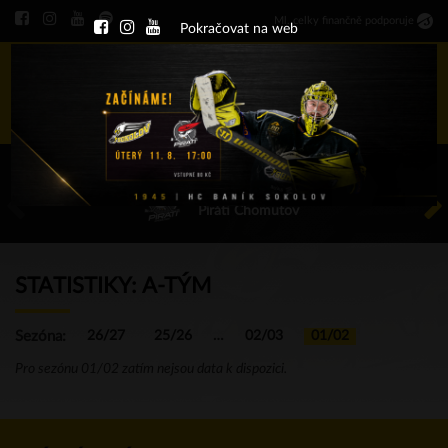
Ml
.
celky finančně podporuje
Pokračovat na web
Menu
ÚT 11.8.2026 17.00 - příp. zápasy
HC Baník Sokolov
Piráti Chomutov
STATISTIKY: A-TÝM
Sezóna:
26/27
25/26
…
02/03
01/02
Pro sezónu 01/02 zatím nejsou data k dispozici.