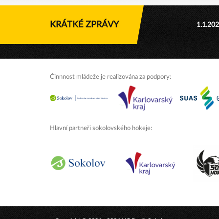
KRÁTKÉ ZPRÁVY
1.1.20
Činnnost mládeže je realizována za podpory:
Hlavní partneři sokolovského hokeje: