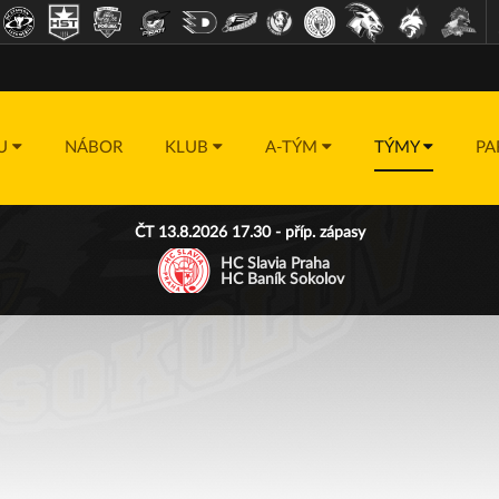
DU
NÁBOR
KLUB
A-TÝM
TÝMY
PA
ČT 13.8.2026 17.30 - příp. zápasy
HC Slavia Praha
HC Baník Sokolov