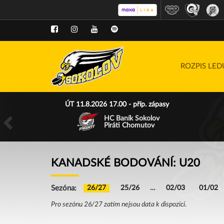
ROZPIS LE
ÚT 11.8.2026 17.00 - příp. zápasy
HC Baník Sokolov
Piráti Chomutov
KANADSKÉ BODOVÁNÍ: U20
Sezóna:
26/27
25/26
…
02/03
01/02
Pro sezónu 26/27 zatím nejsou data k dispozici.