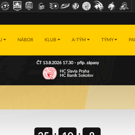
DU
NÁBOR
KLUB
A-TÝM
TÝMY
PA
ČT 13.8.2026 17.30 - příp. zápasy
HC Slavia Praha
HC Baník Sokolov