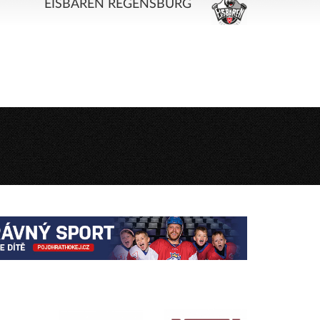
EISBÄREN REGENSBURG