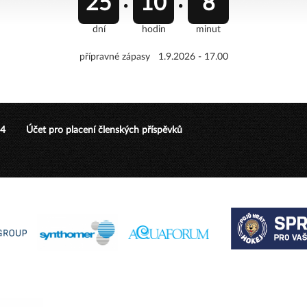
25
10
8
dní
hodin
minut
přípravné zápasy 1.9.2026 - 17.00
24
Účet pro placení členských příspěvků