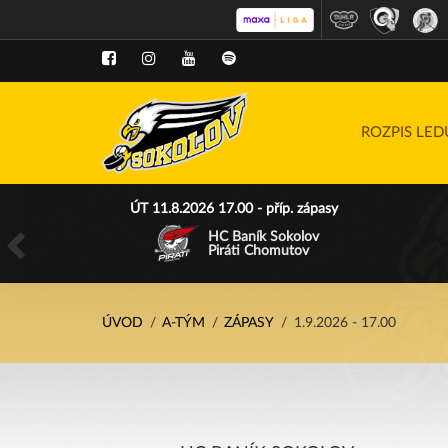
ROZPIS LE
ÚT 11.8.2026 17.00 - příp. zápasy
HC Baník Sokolov
Piráti Chomutov
ÚVOD
A-TÝM
ZÁPASY
1.9.2026 - 17.00