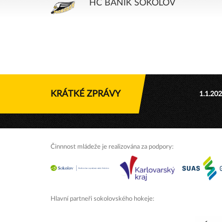
HC BANÍK SOKOLOV
KRÁTKÉ ZPRÁVY
1.1.20
Činnnost mládeže je realizována za podpory:
Hlavní partneři sokolovského hokeje: