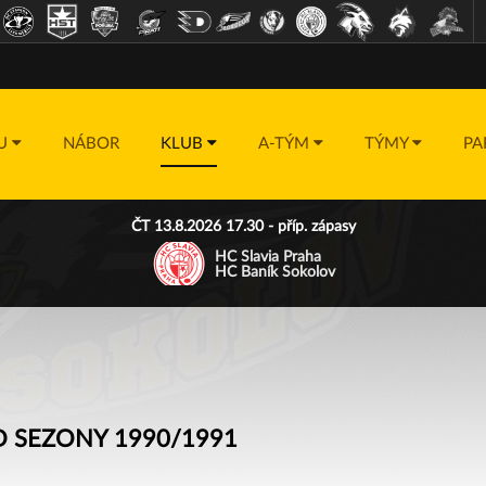
DU
NÁBOR
KLUB
A-TÝM
TÝMY
PA
ČT 13.8.2026 17.30 - příp. zápasy
HC Slavia Praha
HC Baník Sokolov
 SEZONY 1990/1991