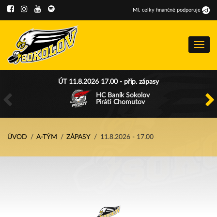
Ml
.
celky finančně podporuje
Menu
ÚT 11.8.2026 17.00 - příp. zápasy
HC Baník Sokolov
Piráti Chomutov
ÚVOD
A-TÝM
ZÁPASY
11.8.2026 - 17.00