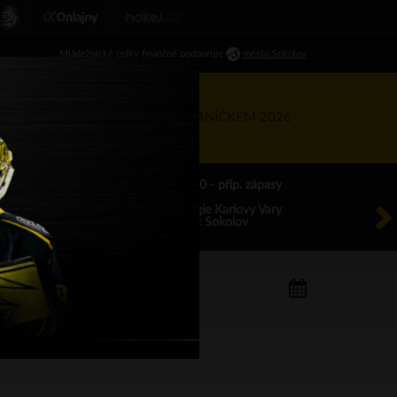
Ml
ádežnické
celky finančně podporuje
město Sokolov
RTNEŘI
KIS
TÝDEN S BANÍČKEM 2026
ÚT 18.8.2026 17.00 - příp. zápasy
HC Energie Karlovy Vary
HC Baník Sokolov