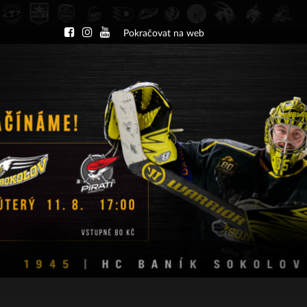
Pokračovat na web
DU
NÁBOR
KLUB
A-TÝM
TÝMY
PA
ČT 13.8.2026 17.30 - příp. zápasy
HC Slavia Praha
HC Baník Sokolov