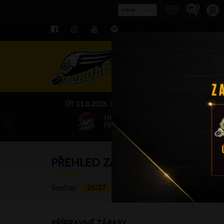
ROZPIS LE
ÚT 11.8.2026 17.00 - příp. zápasy
HC Baník Sokolov
Piráti Chomutov
PŘEHLED ZÁPASŮ: A-TÝM
Sezóna:
26/27
25/26
…
02/03
01/02
PŘÍPRAVNÉ ZÁPASY