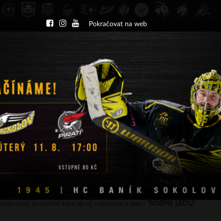
Pokračovat na web
DU
NÁBOR
KLUB
A-TÝM
TÝMY
PA
ČT 13.8.2026 17.30 - příp. zápasy
HC Slavia Praha
HC Baník Sokolov
, pro informace o pronájmu ledové plochy navštivte stránky
https://www
lov není pořadatel této akce) naleznete v sekci
"ROZPIS LEDU"
.