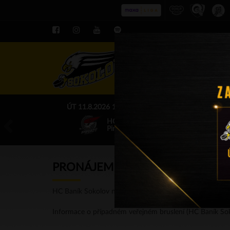
ROZPIS LE
ÚT 11.8.2026 17.00 - příp. zápasy
HC Baník Sokolov
Piráti Chomutov
PRONÁJEM LEDOVÉ PLOCHY
HC Baník Sokolov není provozovatelem zimního stadionu
Informace o případném veřejném bruslení (HC Baník Soko