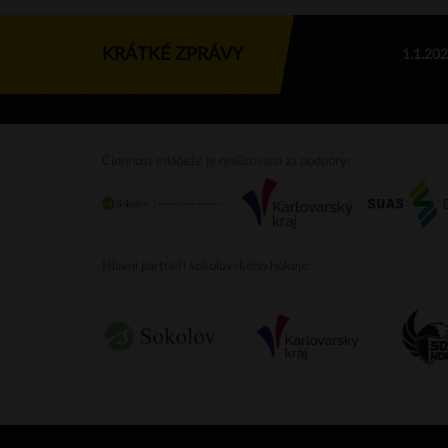
KRÁTKÉ ZPRÁVY
1.1.20
Činnnost mládeže je realizována za podpory:
Hlavní partneři sokolovského hokeje: