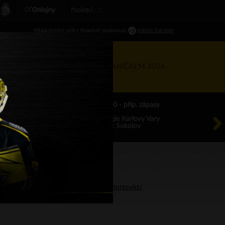
Ml
ádežnické
celky finančně podporuje
město Sokolov
RTNEŘI
KIS
TÝDEN S BANÍČKEM 2026
ÚT 18.8.2026 17.00 - příp. zápasy
HC Energie Karlovy Vary
HC Baník Sokolov
.sotessokolov.cz/sluzby/rezervace-sportovist/