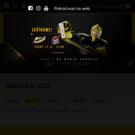
Ml
.
celky finančně podporuje
Pokračovat na web
Menu
ÚT 11.8.2026 17.00 - příp. zápasy
HC Baník Sokolov
Piráti Chomutov
TABULKA: U11
Sezóna:
26/27
25/26
…
02/03
01/02
Pro sezónu 26/27 není zatím tabulka k dispozici.