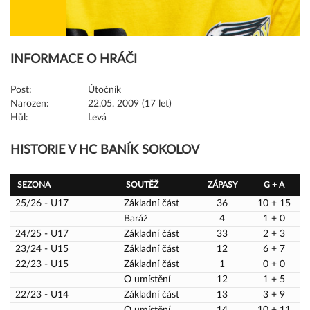
INFORMACE O HRÁČI
Post:
Útočník
Narozen:
22.05. 2009 (17 let)
Hůl:
Levá
HISTORIE V HC BANÍK SOKOLOV
SEZONA
SOUTĚŽ
ZÁPASY
G + A
25/26 - U17
Základní část
36
10 + 15
Baráž
4
1 + 0
24/25 - U17
Základní část
33
2 + 3
23/24 - U15
Základní část
12
6 + 7
22/23 - U15
Základní část
1
0 + 0
O umístění
12
1 + 5
22/23 - U14
Základní část
13
3 + 9
O umístění
14
10 + 11