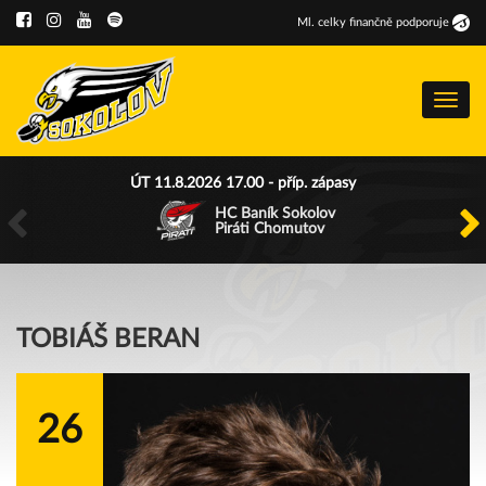
Ml
.
celky finančně podporuje
Menu
ÚT 11.8.2026 17.00 - příp. zápasy
HC Baník Sokolov
Piráti Chomutov
TOBIÁŠ BERAN
26