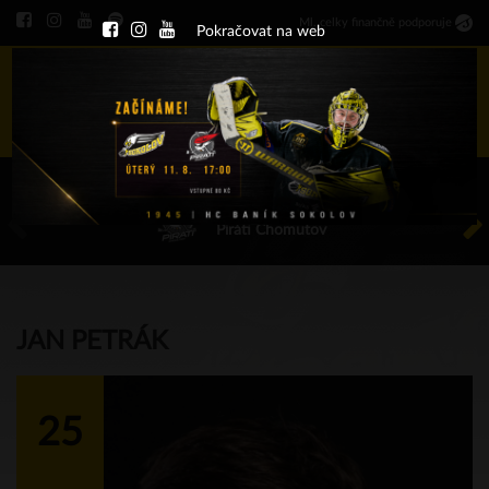
Ml
.
celky finančně podporuje
Pokračovat na web
Menu
ÚT 11.8.2026 17.00 - příp. zápasy
HC Baník Sokolov
Piráti Chomutov
JAN PETRÁK
25