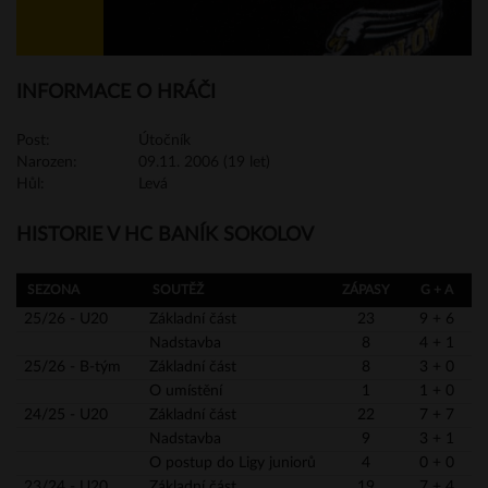
INFORMACE O HRÁČI
Post:
Útočník
Narozen:
09.11. 2006 (19 let)
Hůl:
Levá
HISTORIE V HC BANÍK SOKOLOV
SEZONA
SOUTĚŽ
ZÁPASY
G + A
25/26 - U20
Základní část
23
9 + 6
Nadstavba
8
4 + 1
25/26 - B-tým
Základní část
8
3 + 0
O umístění
1
1 + 0
24/25 - U20
Základní část
22
7 + 7
Nadstavba
9
3 + 1
O postup do Ligy juniorů
4
0 + 0
23/24 - U20
Základní část
19
7 + 4