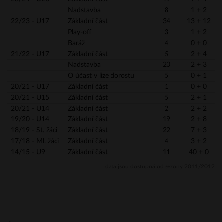
Nadstavba
8
1 + 2
22/23 - U17
Základní část
34
13 + 12
Play-off
3
1 + 2
Baráž
4
0 + 0
21/22 - U17
Základní část
5
2 + 4
Nadstavba
20
2 + 3
O účast v lize dorostu
5
0 + 1
20/21 - U17
Základní část
1
0 + 0
20/21 - U15
Základní část
5
2 + 1
20/21 - U14
Základní část
2
2 + 2
19/20 - U14
Základní část
19
2 + 8
18/19 - St. žáci
Základní část
22
7 + 3
17/18 - Ml. žáci
Základní část
4
3 + 2
14/15 - U9
Základní část
11
40 + 0
data jsou dostupná od sezony 2011/2012