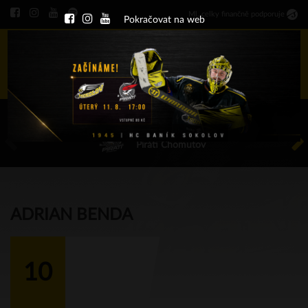
Ml
.
celky finančně podporuje
Pokračovat na web
Menu
ÚT 11.8.2026 17.00 - příp. zápasy
HC Baník Sokolov
Piráti Chomutov
ADRIAN BENDA
10