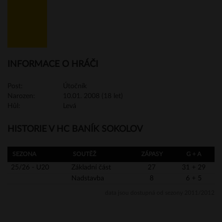
INFORMACE O HRÁČI
Post:
Útočník
Narozen:
10.01. 2008 (18 let)
Hůl:
Levá
HISTORIE V HC BANÍK SOKOLOV
SEZONA
SOUTĚŽ
ZÁPASY
G + A
25/26 - U20
Základní část
27
31 + 29
Nadstavba
8
6 + 5
data jsou dostupná od sezony 2011/2012