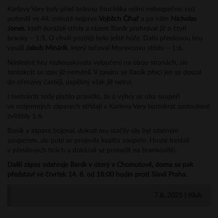
Karlovy Vary byly před bránou Stuchlíka velmi nebezpečné, což
potvrdil ve 44. minutě nejprve
Vojtěch Čihař
a po něm
Nicholas
Jones
, kteří doráželi střely a rázem Baník prohrával již o čtyři
branky – 1:5. O chvíli později bylo ještě hůře. Další přesilovou hru
využil
Jakub Minárik
, který tečoval Moravcovu střelu – 1:6.
Následně hru rozkouskovala vyloučení na obou stranách, ale
tentokrát se stav již neměnil. V závěru se Baník přeci jen se dostal
do ofenzivy častěji, úspěšný však již nebyl.
I tentokrát tedy platilo pravidlo, že o výhry se oba soupeři
ve vzájemných zápasech střídají a Karlovy Vary tentokrát zaslouženě
zvítězily 1:6.
Baník v zápase bojoval, dokud mu stačily síly byl zdatným
soupeřem, ale poté se projevila kvalita soupeře. Hosté trestali
v přesilových hrách a dokázali se prosadit na brankovišti.
Další zápas odehraje Baník v úterý v Chomutově, doma se pak
představí ve čtvrtek 14. 8. od 18:00 hodin proti Slavii Praha.
7.8. 2025 | Klub