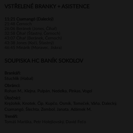
VSTŘELENÉ BRANKY + ASISTENCE
11:21
Csamangó (Dalecký)
21:48
Černoch
26:06
Beránek (Jones, Čihař)
32:58
Čihař (Šťastný, Černoch)
43:07
Čihař (Beránek, Černoch)
43:38
Jones (Kočí, Šťastný)
46:45
Minárik (Moravec, Jiskra)
SOUPISKA HC BANÍK SOKOLOV
Brankáři:
Stuchlík
(
Habal
)
Obránci:
Rohan M.
,
Klejna
,
Pulpán
,
Nedelka
,
Pinkas
,
Vogel
Útočníci:
Krężołek
,
Knotek
,
Číp
,
Kupčo
,
Osmík
,
Tomeček
,
Váňa
,
Dalecký
,
Csamangó
,
Šlechta
,
Zembol
,
Janata
,
Adámek M.
Trenéři:
Tomáš Mariška, Petr Holejšovský, David Fečo