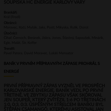
SOUPISKA HC ENERGIE KARLOVY VARY
Brankáři:
Král (Frodl)
Obránci:
Moravec, Kočí, Myšák, Jaks, Postl, Mikyska, Rulík, Dorot
Útočníci:
Čihař, Černoch, Beránek, Jiskra, Jones, Šťastný, Sapoušek, Minárik,
Egle, Malát, Šír, Koffer
Trenéři:
Pavel Patera, David Moravec, Lukáš Mensator
BANÍK V PRVNÍM PŘÍPRAVNÝM ZÁPASE PROHRÁL S
ENERGIÍ
PRVNÍ PŘÍPRAVNÝ ZÁPAS VYZNĚL VE PROSPĚCH
KARLOVARSKÉ ENERGIE. BANÍK VEDL PO PRVNÍ
TŘETINĚ, VE ZBYTKU ZÁPASU VŠAK SKÓROVAL
JEN SOUPEŘ, KTERÝ ZVÍTĚZIL 1:6 PO TŘETINÁCH
1:0, 0:3, 0:3. ÚSPĚŠNÝM STŘELCEM BANÍKU BYL
ŠTĚPÁN CSAMANGÓ, KTERÉMU ASISTOVAL JAN