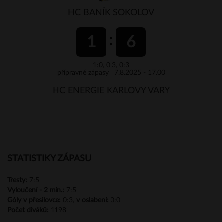
HC BANÍK SOKOLOV
1
6
1:0, 0:3, 0:3
přípravné zápasy 7.8.2025 - 17.00
HC ENERGIE KARLOVY VARY
STATISTIKY ZÁPASU
Tresty:
7:5
Vyloučení -
2 min.:
7:5
Góly
v přesilovce:
0:3,
v oslabení:
0:0
Počet diváků:
1198