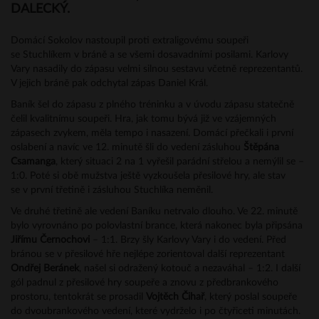
DALECKÝ.
Domácí Sokolov nastoupil proti extraligovému soupeři
se Stuchlíkem v bráně a se všemi dosavadními posilami. Karlovy
Vary nasadily do zápasu velmi silnou sestavu včetně reprezentantů.
V jejich bráně pak odchytal zápas Daniel Král.
Baník šel do zápasu z plného tréninku a v úvodu zápasu statečně
čelil kvalitnímu soupeři. Hra, jak tomu bývá již ve vzájemných
zápasech zvykem, měla tempo i nasazení. Domácí přečkali i první
oslabení a navíc ve 12. minutě šli do vedení zásluhou
Štěpána
Csamanga
, který situaci 2 na 1 vyřešil parádní střelou a nemýlil se –
1:0. Poté si obě mužstva ještě vyzkoušela přesilové hry, ale stav
se v první třetině i zásluhou Stuchlíka neměnil.
Ve druhé třetině ale vedení Baníku netrvalo dlouho. Ve 22. minutě
bylo vyrovnáno po polovlastní brance, která nakonec byla připsána
Jiřímu Černochovi
– 1:1. Brzy šly Karlovy Vary i do vedení. Před
bránou se v přesilové hře nejlépe zorientoval další reprezentant
Ondřej Beránek
, našel si odražený kotouč a nezaváhal – 1:2. I další
gól padnul z přesilové hry soupeře a znovu z předbrankového
prostoru, tentokrát se prosadil
Vojtěch Čihař
, který poslal soupeře
do dvoubrankového vedení, které vydrželo i po čtyřiceti minutách.