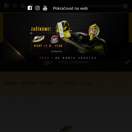
Ml
.
celky finančně podporuje
Pokračovat na web
Menu
ÚT 11.8.2026 17.00 - příp. zápasy
HC Baník Sokolov
Piráti Chomutov
ÚVOD
A-TÝM
ZÁPASY
7.8.2025 - 17.00