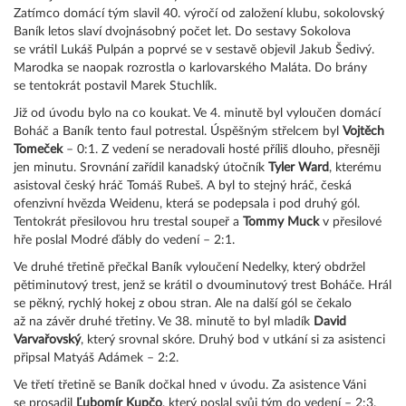
Zatímco domácí tým slavil 40. výročí od založení klubu, sokolovský
Baník letos slaví dvojnásobný počet let. Do sestavy Sokolova
se vrátil Lukáš Pulpán a poprvé se v sestavě objevil Jakub Šedivý.
Marodka se naopak rozrostla o karlovarského Maláta. Do brány
se tentokrát postavil Marek Stuchlík.
Již od úvodu bylo na co koukat. Ve 4. minutě byl vyloučen domácí
Boháč a Baník tento faul potrestal. Úspěšným střelcem byl
Vojtěch
Tomeček
– 0:1. Z vedení se neradovali hosté příliš dlouho, přesněji
jen minutu. Srovnání zařídil kanadský útočník
Tyler Ward
, kterému
asistoval český hráč Tomáš Rubeš. A byl to stejný hráč, česká
ofenzivní hvězda Weidenu, která se podepsala i pod druhý gól.
Tentokrát přesilovou hru trestal soupeř a
Tommy Muck
v přesilové
hře poslal Modré ďábly do vedení – 2:1.
Ve druhé třetině přečkal Baník vyloučení Nedelky, který obdržel
pětiminutový trest, jenž se krátil o dvouminutový trest Boháče. Hrál
se pěkný, rychlý hokej z obou stran. Ale na další gól se čekalo
až na závěr druhé třetiny. Ve 38. minutě to byl mladík
David
Varvařovský
, který srovnal skóre. Druhý bod v utkání si za asistenci
připsal Matyáš Adámek – 2:2.
Ve třetí třetině se Baník dočkal hned v úvodu. Za asistence Váni
se prosadil
Ľubomír Kupčo
, který poslal svůj tým do vedení – 2:3.