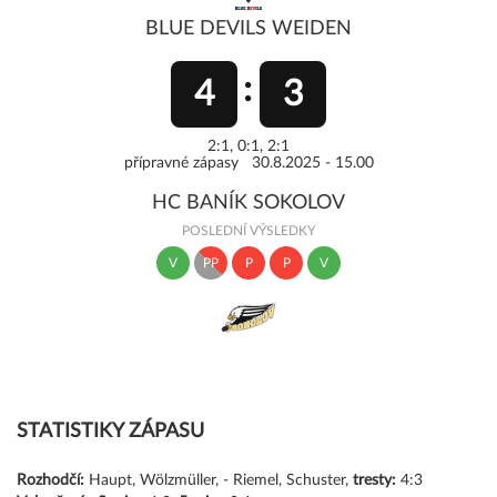
BLUE DEVILS WEIDEN
4
3
2:1, 0:1, 2:1
přípravné zápasy 30.8.2025 - 15.00
HC BANÍK SOKOLOV
POSLEDNÍ VÝSLEDKY
V
PP
P
P
V
STATISTIKY ZÁPASU
Rozhodčí:
Haupt, Wölzmüller, - Riemel, Schuster,
tresty:
4:3