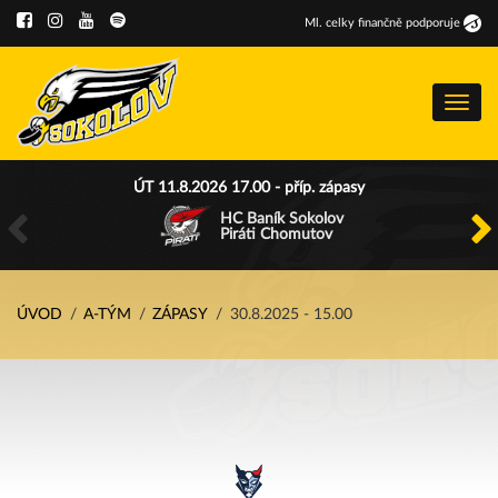
Ml
.
celky finančně podporuje
Menu
ÚT 11.8.2026 17.00 - příp. zápasy
HC Baník Sokolov
Piráti Chomutov
ÚVOD
A-TÝM
ZÁPASY
30.8.2025 - 15.00