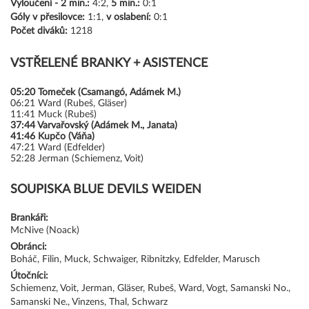
Vyloučení -
2 min.:
4:2,
5 min.:
0:1
Góly
v přesilovce:
1:1,
v oslabení:
0:1
Počet diváků:
1218
VSTŘELENÉ BRANKY + ASISTENCE
05:20
Tomeček (Csamangó, Adámek M.)
06:21
Ward (Rubeš, Gläser)
11:41
Muck (Rubeš)
37:44
Varvařovský (Adámek M., Janata)
41:46
Kupčo (Váňa)
47:21
Ward (Edfelder)
52:28
Jerman (Schiemenz, Voit)
SOUPISKA BLUE DEVILS WEIDEN
Brankáři:
McNive (Noack)
Obránci:
Boháč, Filin, Muck, Schwaiger, Ribnitzky, Edfelder, Marusch
Útočníci:
Schiemenz, Voit, Jerman, Gläser, Rubeš, Ward, Vogt, Samanski No.,
Samanski Ne., Vinzens, Thal, Schwarz