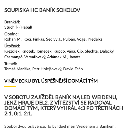
SOUPISKA HC BANÍK SOKOLOV
Brankáři:
Stuchlík
(
Habal
)
Obránci:
Rohan M.
,
Kočí
,
Pinkas
,
Šedivý J.
,
Pulpán
,
Vogel
,
Nedelka
Útočníci:
Krężołek
,
Knotek
,
Tomeček
,
Kupčo
,
Váňa
,
Číp
,
Šlechta
,
Dalecký
,
Csamangó
,
Varvařovský
,
Adámek M.
,
Janata
Trenéři:
Tomáš Mariška, Petr Holejšovský, David Fečo
V NĚMECKU BYL ÚSPĚŠNĚJŠÍ DOMÁCÍ TÝM
V SOBOTU ZAJÍŽDĚL BANÍK NA LED WEIDENU,
JENŽ HRAJE DEL2. Z VÍTĚZSTVÍ SE RADOVAL
DOMÁCÍ TÝM, KTERÝ VYHRÁL 4:3 PO TŘETINÁCH
2:1, 0:1, 2:1.
Souboj dvou oslavenců. To byl duel mezi Weidenem a Baníkem.