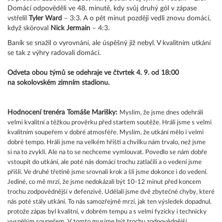
Domácí odpověděli ve 48. minutě, kdy svůj druhý gól v zápase
vstřelil
Tyler Ward
– 3:3. A o pět minut později vedli znovu domácí,
když skóroval
Nick Jermain
– 4:3.
Baník se snažil o vyrovnání, ale úspěšný již nebyl. V kvalitním utkání
se tak z výhry radovali domácí.
Odveta obou týmů se odehraje ve čtvrtek 4. 9. od 18:00
na sokolovském zimním stadionu.
Hodnocení trenéra Tomáše Marišky:
Myslím, že jsme dnes odehráli
velmi kvalitní a těžkou prověrku před startem soutěže. Hráli jsme s velmi
kvalitním soupeřem v dobré atmosféře. Myslím, že utkání mělo i velmi
dobré tempo. Hráli jsme na velkém hřišti a chvilku nám trvalo, než jsme
si na to zvykli. Ale na to se nechceme vymlouvat. Povedlo se nám dobře
vstoupit do utkání, ale poté nás domácí trochu zatlačili a o vedení jsme
přišli. Ve druhé třetině jsme srovnali krok a šli jsme dokonce i do vedení.
Jediné, co mě mrzí, že jsme nedokázali být 10-12 minut před koncem
trochu zodpovědnější v defenzivě. Udělali jsme dvě zbytečné chyby, které
nás poté stály utkání. To nás samozřejmě mrzí, jak ten výsledek dopadnul,
protože zápas byl kvalitní, v dobrém tempu a s velmi fyzicky i technicky
vyspělým soupeřem. V tomto musíme být trochu zodpovědnější,