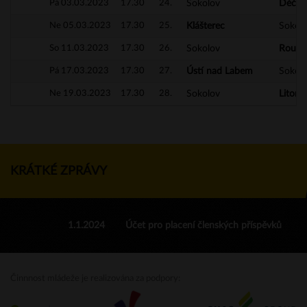
Pá 03.03.2023
17.30
24.
Sokolov
Děčín
Ne 05.03.2023
17.30
25.
Klášterec
Sokol
So 11.03.2023
17.30
26.
Sokolov
Roudn
Pá 17.03.2023
17.30
27.
Ústí nad Labem
Sokol
Ne 19.03.2023
17.30
28.
Sokolov
Litomě
KRÁTKÉ ZPRÁVY
1.1.2024
Účet pro placení členských příspěvků
Činnnost mládeže je realizována za podpory: