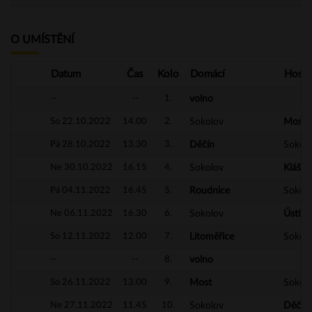
O UMÍSTĚNÍ
Datum
Čas
Kolo
Domácí
Hosté
--
--
1.
volno
So 22.10.2022
14.00
2.
Sokolov
Most
Pá 28.10.2022
13.30
3.
Děčín
Sokol
Ne 30.10.2022
16.15
4.
Sokolov
Klášte
Pá 04.11.2022
16.45
5.
Roudnice
Sokol
Ne 06.11.2022
16.30
6.
Sokolov
Ústí 
So 12.11.2022
12.00
7.
Litoměřice
Sokol
--
--
8.
volno
So 26.11.2022
13.00
9.
Most
Sokol
Ne 27.11.2022
11.45
10.
Sokolov
Děčín