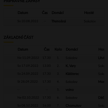
PŘÍPRAVNÉ ZÁPASY
Datum
Čas
Domácí
Hosté
So 20.08.2022
--
Třemošná
Sokolov
ZÁKLADNÍ ČÁST
Datum
Čas
Kolo
Domácí
Hosté
Ne 11.09.2022
17.30
1.
Sokolov
Litvín
So 17.09.2022
13.00
2.
K. Vary
Sokol
So 24.09.2022
17.30
3.
Klášterec
Sokol
St 28.09.2022
17.30
4.
Sokolov
Most
--
--
5.
volno
Ne 02.10.2022
17.30
6.
Sokolov
Děčín
So 08.10.2022
16.00
7.
Chomutov
Sokol