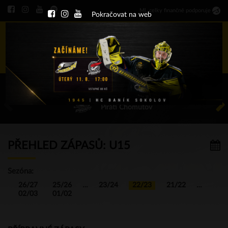
Ml
.
celky finančně podporuje
Pokračovat na web
Menu
ÚT 11.8.2026 17.00 - příp. zápasy
HC Baník Sokolov
Piráti Chomutov
PŘEHLED ZÁPASŮ: U15
Sezóna:
26/27
25/26
…
23/24
22/23
21/22
…
02/03
01/02