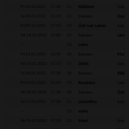
Pá 16.12.2022
17.30
11.
Klášterec
Sokol
So 03.12.2022
11.30
12.
Sokolov
Roudn
Pá 09.12.2022
17.45
13.
Ústí nad Labem
Sokol
Ne 18.12.2022
15.00
14.
Sokolov
Litomě
--
--
15.
volno
Pá 13.01.2023
16.30
16.
Sokolov
Most
Ne 15.01.2023
11.15
17.
Děčín
Sokol
So 28.01.2023
17.30
18.
Sokolov
Klášte
Pá 03.02.2023
16.00
19.
Roudnice
Sokol
Ne 05.02.2023
17.30
20.
Sokolov
Ústí 
So 11.02.2023
17.30
21.
Litoměřice
Sokol
--
--
22.
volno
Ne 19.02.2023
17.30
23.
Most
Sokol