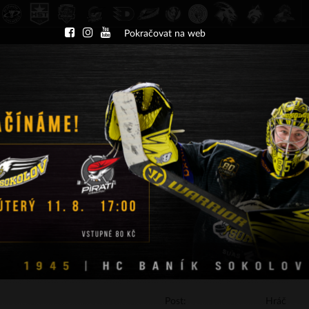
Pokračovat na web
DU
NÁBOR
KLUB
A-TÝM
TÝMY
PA
ČT 13.8.2026 17.30 - příp. zápasy
HC Slavia Praha
HC Baník Sokolov
INFORMACE O HRÁČI
Post:
Hráč