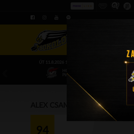
ROZPIS LE
ÚT 11.8.2026 17.00 - příp. zápasy
HC Baník Sokolov
Piráti Chomutov
ALEX CSAMANGÓ
94