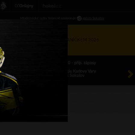
Ml
ádežnické
celky finančně podporuje
město Sokolov
RTNEŘI
KIS
TÝDEN S BANÍČKEM 2026
ÚT 18.8.2026 17.00 - příp. zápasy
HC Energie Karlovy Vary
HC Baník Sokolov