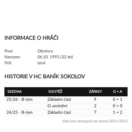
INFORMACE O HRÁČI
Post:
Obránce
Narozen:
06.10. 1993 (32 let)
Hůl:
Levá
HISTORIE V HC BANÍK SOKOLOV
SEZONA
SOUTĚŽ
ZÁPASY
G + A
25/26 - B-tým
Základní část
9
0 + 1
O umístění
2
0 + 0
24/25 - B-tým
Základní část
7
1 + 2
data jsou dostupná od sezony 2011/2012