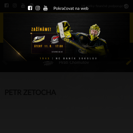
Ml
.
celky finančně podporuje
Pokračovat na web
Menu
ÚT 11.8.2026 17.00 - příp. zápasy
HC Baník Sokolov
Piráti Chomutov
PETR ZETOCHA