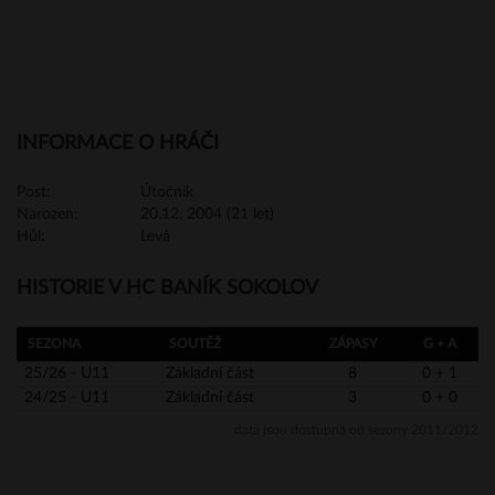
INFORMACE O HRÁČI
Post:
Útočník
Narozen:
20.12. 2004 (21 let)
Hůl:
Levá
HISTORIE V HC BANÍK SOKOLOV
SEZONA
SOUTĚŽ
ZÁPASY
G + A
25/26 - U11
Základní část
8
0 + 1
24/25 - U11
Základní část
3
0 + 0
data jsou dostupná od sezony 2011/2012