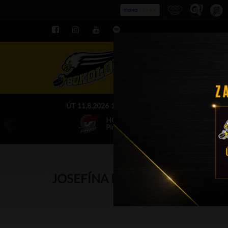
ROZPIS LE
ÚT 11.8.2026 17.00 - příp. zápasy
HC Baník Sokolov
Piráti Chomutov
JOSEFÍNA MRKVANOVÁ