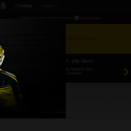
Ml
ádežnické
celky finančně podporuje
město Sokolov
RTNEŘI
KIS
TÝDEN S BANÍČKEM 2026
ÚT 18.8.2026 17.00 - příp. zápasy
HC Energie Karlovy Vary
HC Baník Sokolov