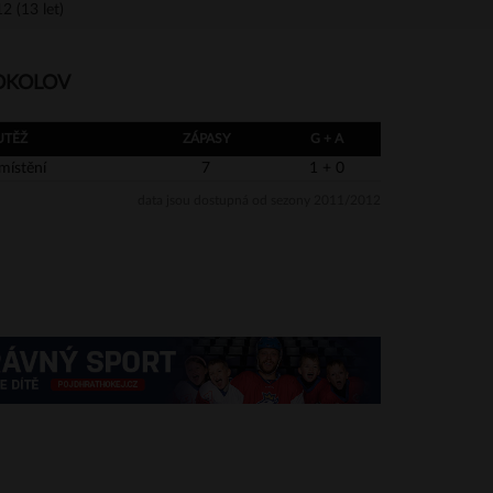
2 (13 let)
SOKOLOV
UTĚŽ
ZÁPASY
G + A
místění
7
1 + 0
data jsou dostupná od sezony 2011/2012