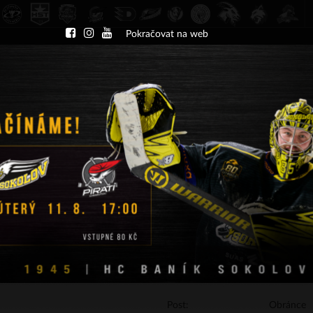
Pokračovat na web
DU
NÁBOR
KLUB
A-TÝM
TÝMY
PA
ČT 13.8.2026 17.30 - příp. zápasy
HC Slavia Praha
HC Baník Sokolov
INFORMACE O HRÁČI
Post:
Obránce