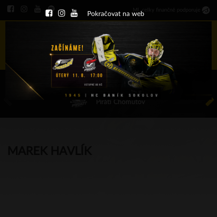
Ml
.
celky finančně podporuje
Pokračovat na web
Menu
ÚT 11.8.2026 17.00 - příp. zápasy
HC Baník Sokolov
Piráti Chomutov
MAREK HAVLÍK