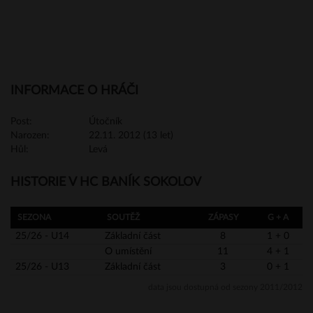
INFORMACE O HRÁČI
Post:
Útočník
Narozen:
22.11. 2012 (13 let)
Hůl:
Levá
HISTORIE V HC BANÍK SOKOLOV
SEZONA
SOUTĚŽ
ZÁPASY
G + A
25/26 - U14
Základní část
8
1 + 0
O umístění
11
4 + 1
25/26 - U13
Základní část
3
0 + 1
data jsou dostupná od sezony 2011/2012