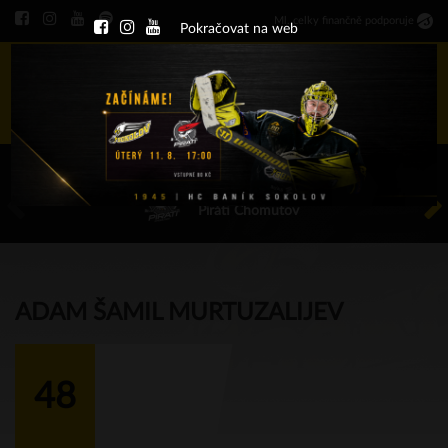
Ml
.
celky finančně podporuje
Pokračovat na web
Menu
ÚT 11.8.2026 17.00 - příp. zápasy
HC Baník Sokolov
Piráti Chomutov
ADAM ŠAMIL MURTUZALIJEV
48