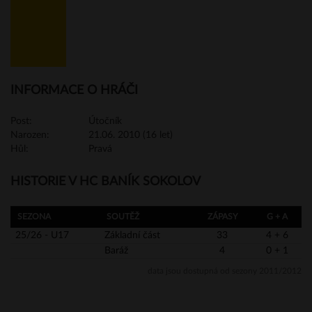
INFORMACE O HRÁČI
Post:
Útočník
Narozen:
21.06. 2010 (16 let)
Hůl:
Pravá
HISTORIE V HC BANÍK SOKOLOV
SEZONA
SOUTĚŽ
ZÁPASY
G + A
25/26 - U17
Základní část
33
4 + 6
Baráž
4
0 + 1
data jsou dostupná od sezony 2011/2012