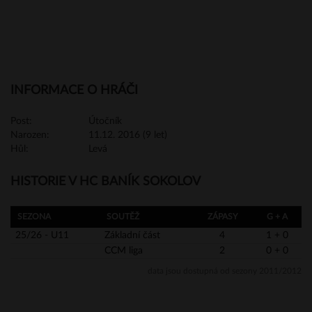
INFORMACE O HRÁČI
Post:
Útočník
Narozen:
11.12. 2016 (9 let)
Hůl:
Levá
HISTORIE V HC BANÍK SOKOLOV
SEZONA
SOUTĚŽ
ZÁPASY
G + A
25/26 - U11
Základní část
4
1 + 0
CCM liga
2
0 + 0
data jsou dostupná od sezony 2011/2012