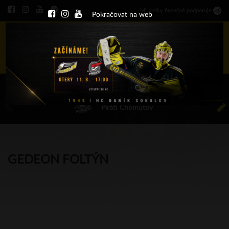
Ml
.
celky finančně podporuje
Pokračovat na web
Menu
ÚT 11.8.2026 17.00 - příp. zápasy
HC Baník Sokolov
Piráti Chomutov
GEDEON FOLTÝN