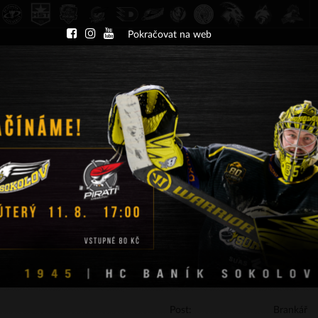
Pokračovat na web
DU
NÁBOR
KLUB
A-TÝM
TÝMY
PA
ČT 13.8.2026 17.30 - příp. zápasy
HC Slavia Praha
HC Baník Sokolov
INFORMACE O HRÁČI
Post:
Brankář