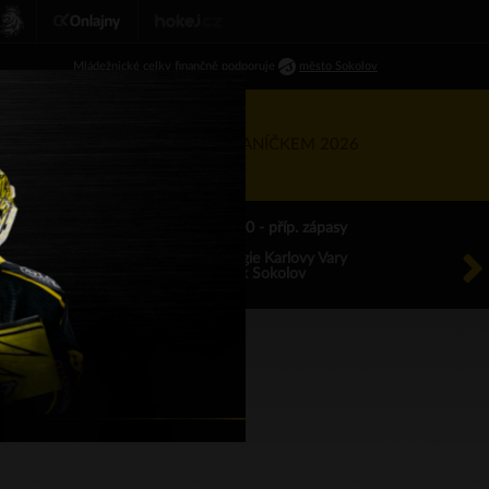
Ml
ádežnické
celky finančně podporuje
město Sokolov
RTNEŘI
KIS
TÝDEN S BANÍČKEM 2026
ÚT 18.8.2026 17.00 - příp. zápasy
HC Energie Karlovy Vary
HC Baník Sokolov