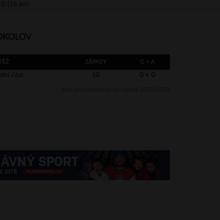
0 (16 let)
SOKOLOV
TĚŽ
ZÁPASY
G + A
dní část
10
0 + 0
data jsou dostupná od sezony 2011/2012