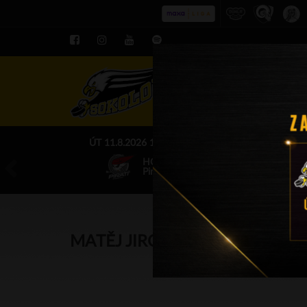
ROZPIS LE
ÚT 11.8.2026 17.00 - příp. zápasy
HC Baník Sokolov
Piráti Chomutov
MATĚJ JIROUT