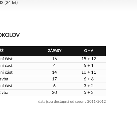
2 (24 let)
SOKOLOV
ĚŽ
ZÁPASY
G + A
ní část
16
15 + 12
ní část
4
5 + 1
ní část
14
10 + 11
avba
17
6 + 6
ní část
6
3 + 2
avba
20
5 + 3
data jsou dostupná od sezony 2011/2012