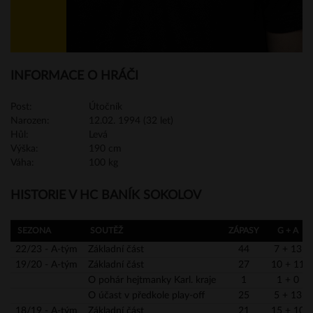
INFORMACE O HRÁČI
Post:
Útočník
Narozen:
12.02. 1994 (32 let)
Hůl:
Levá
Výška:
190 cm
Váha:
100 kg
HISTORIE V HC BANÍK SOKOLOV
SEZONA
SOUTĚŽ
ZÁPASY
G + A
22/23 - A-tým
Základní část
44
7 + 13
19/20 - A-tým
Základní část
27
10 + 11
O pohár hejtmanky Karl. kraje
1
1 + 0
O účast v předkole play-off
25
5 + 13
18/19 - A-tým
Základní část
21
15 + 10