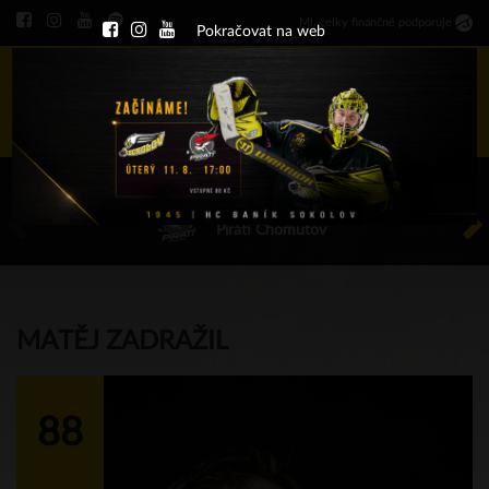
Ml
.
celky finančně podporuje
Pokračovat na web
Menu
ÚT 11.8.2026 17.00 - příp. zápasy
HC Baník Sokolov
Piráti Chomutov
MATĚJ ZADRAŽIL
88