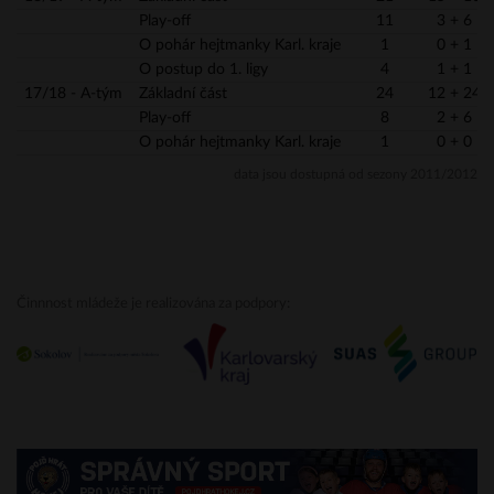
Play-off
11
3 + 6
O pohár hejtmanky Karl. kraje
1
0 + 1
O postup do 1. ligy
4
1 + 1
17/18 - A-tým
Základní část
24
12 + 24
Play-off
8
2 + 6
O pohár hejtmanky Karl. kraje
1
0 + 0
data jsou dostupná od sezony 2011/2012
Činnnost mládeže je realizována za podpory: