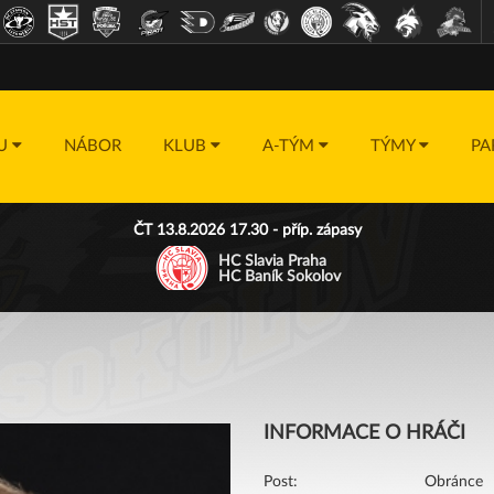
DU
NÁBOR
KLUB
A-TÝM
TÝMY
PA
ČT 13.8.2026 17.30 - příp. zápasy
HC Slavia Praha
HC Baník Sokolov
INFORMACE O HRÁČI
Post:
Obránce