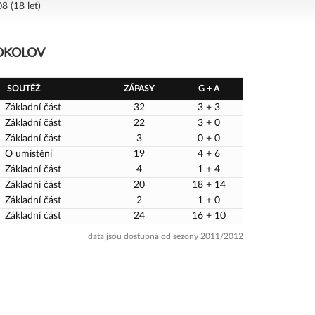
8 (18 let)
SOKOLOV
SOUTĚŽ
ZÁPASY
G + A
Základní část
32
3 + 3
Základní část
22
3 + 0
Základní část
3
0 + 0
O umístění
19
4 + 6
Základní část
4
1 + 4
Základní část
20
18 + 14
Základní část
2
1 + 0
Základní část
24
16 + 10
data jsou dostupná od sezony 2011/2012