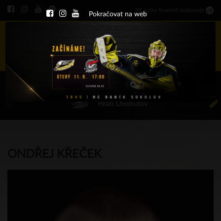
Ml
.
celky finančně podporuje
Pokračovat na web
Menu
ÚT 11.8.2026 17.00 - příp. zápasy
HC Baník Sokolov
Piráti Chomutov
ONDŘEJ KŘEČEK