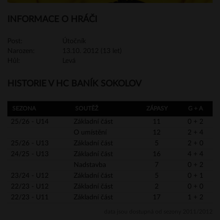
INFORMACE O HRÁČI
Post:
Útočník
Narozen:
13.10. 2012 (13 let)
Hůl:
Levá
HISTORIE V HC BANÍK SOKOLOV
SEZONA
SOUTĚŽ
ZÁPASY
G + A
25/26 - U14
Základní část
11
0 + 2
O umístění
12
2 + 4
25/26 - U13
Základní část
5
2 + 0
24/25 - U13
Základní část
16
4 + 4
Nadstavba
7
0 + 2
23/24 - U12
Základní část
5
0 + 1
22/23 - U12
Základní část
2
0 + 0
22/23 - U11
Základní část
17
1 + 2
data jsou dostupná od sezony 2011/2012