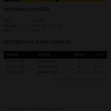
INFORMACE O HRÁČI
Post:
Útočník
Narozen:
01.02. 2012 (14 let)
Hůl:
Pravá
HISTORIE V HC BANÍK SOKOLOV
SEZONA
SOUTĚŽ
ZÁPASY
G + A
23/24 - U12
Základní část
8
1 + 1
23/24 - U11
Základní část
4
0 + 0
22/23 - U11
Základní část
19
0 + 5
data jsou dostupná od sezony 2011/2012
Činnnost mládeže je realizována za podpory: