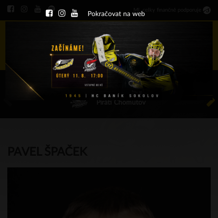
Ml
.
celky finančně podporuje
Pokračovat na web
Menu
ÚT 11.8.2026 17.00 - příp. zápasy
HC Baník Sokolov
Piráti Chomutov
PAVEL ŠPAČEK