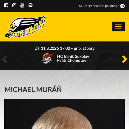
Ml
.
celky finančně podporuje
Menu
ÚT 11.8.2026 17.00 - příp. zápasy
HC Baník Sokolov
Piráti Chomutov
MICHAEL MURÁŇ