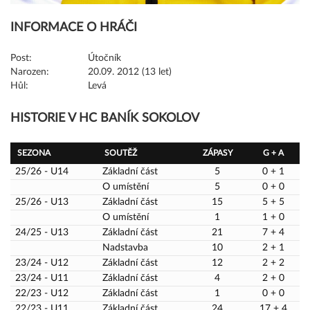
INFORMACE O HRÁČI
Post:
Útočník
Narozen:
20.09. 2012 (13 let)
Hůl:
Levá
HISTORIE V HC BANÍK SOKOLOV
SEZONA
SOUTĚŽ
ZÁPASY
G + A
25/26 - U14
Základní část
5
0 + 1
O umístění
5
0 + 0
25/26 - U13
Základní část
15
5 + 5
O umístění
1
1 + 0
24/25 - U13
Základní část
21
7 + 4
Nadstavba
10
2 + 1
23/24 - U12
Základní část
12
2 + 2
23/24 - U11
Základní část
4
2 + 0
22/23 - U12
Základní část
1
0 + 0
22/23 - U11
Základní část
24
17 + 4