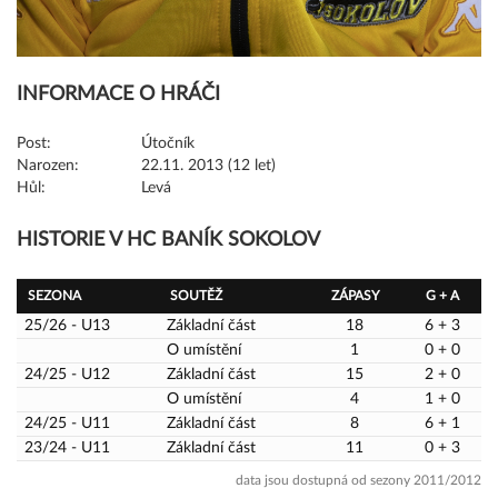
INFORMACE O HRÁČI
Post:
Útočník
Narozen:
22.11. 2013 (12 let)
Hůl:
Levá
HISTORIE V HC BANÍK SOKOLOV
SEZONA
SOUTĚŽ
ZÁPASY
G + A
25/26 - U13
Základní část
18
6 + 3
O umístění
1
0 + 0
24/25 - U12
Základní část
15
2 + 0
O umístění
4
1 + 0
24/25 - U11
Základní část
8
6 + 1
23/24 - U11
Základní část
11
0 + 3
data jsou dostupná od sezony 2011/2012