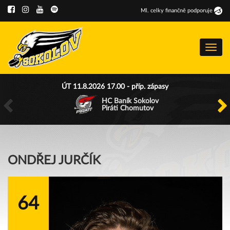
Ml
.
celky finančně podporuje
Menu
ÚT 11.8.2026 17.00 - příp. zápasy
HC Baník Sokolov
Piráti Chomutov
ONDŘEJ JURČÍK
64