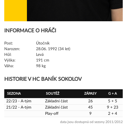
INFORMACE O HRÁČI
Post:
Útočník
Narozen:
28.06. 1992 (34 let)
Hůl:
Levá
Výška:
191 cm
Váha:
98 kg
HISTORIE V HC BANÍK SOKOLOV
SEZONA
SOUTĚŽ
ZÁPASY
G + A
22/23 - A-tým
Základní část
26
5 + 5
21/22 - A-tým
Základní část
45
9 + 23
Play-off
9
2 + 4
data jsou dostupná od sezony 2011/2012