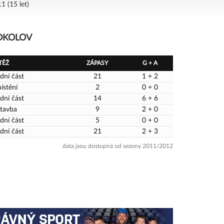
1 (15 let)
SOKOLOV
TĚŽ
ZÁPASY
G + A
dní část
21
1 + 2
ístění
2
0 + 0
dní část
14
6 + 6
tavba
9
2 + 0
dní část
5
0 + 0
dní část
21
2 + 3
data jsou dostupná od sezony 2011/2012