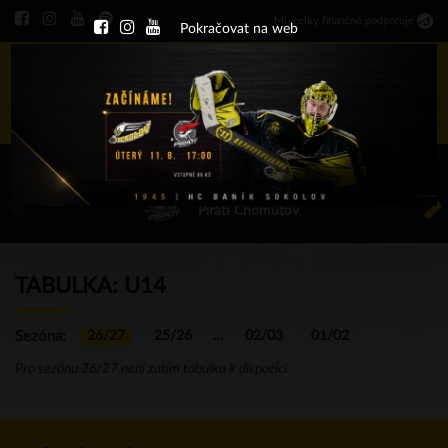
Ml
.
celky finančně podporuje
Pokračovat na web
Menu
ÚT 11.8.2026 17.00 - příp. zápasy
HC Baník Sokolov
Piráti Chomutov
TABULKA: U14
Sezóna:
26/27
25/26
…
02/03
01/02
Pro sezónu 26/27 není zatím tabulka k dispozici.