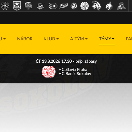
DU
NÁBOR
KLUB
A-TÝM
TÝMY
PA
ČT 13.8.2026 17.30 - příp. zápasy
HC Slavia Praha
HC Baník Sokolov