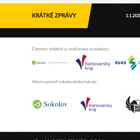
KRÁTKÉ ZPRÁVY
1.1.20
Činnnost mládeže je realizována za podpory:
Hlavní partneři sokolovského hokeje: