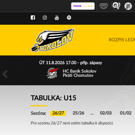
ROZPIS LE
ÚT 11.8.2026 17.00 - příp. zápasy
HC Baník Sokolov
Piráti Chomutov
TABULKA: U15
Sezóna:
26/27
25/26
…
02/03
01/02
Pro sezónu 26/27 není zatím tabulka k dispozici.