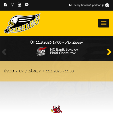
Ml
.
celky finančně podporuje
Menu
ÚT 11.8.2026 17.00 - příp. zápasy
HC Baník Sokolov
Piráti Chomutov
ÚVOD
U9
ZÁPASY
11.1.2025 - 11.30