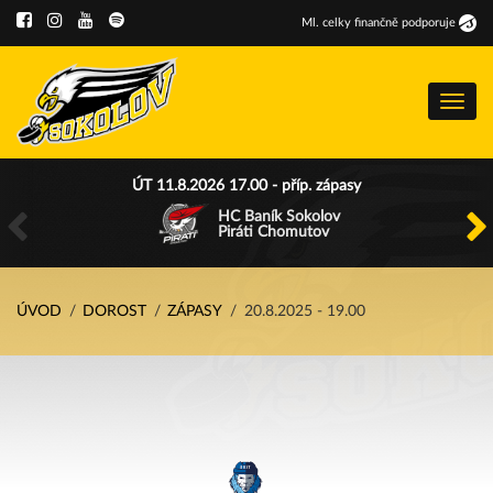
Ml
.
celky finančně podporuje
Menu
ÚT 11.8.2026 17.00 - příp. zápasy
HC Baník Sokolov
Piráti Chomutov
ÚVOD
DOROST
ZÁPASY
20.8.2025 - 19.00