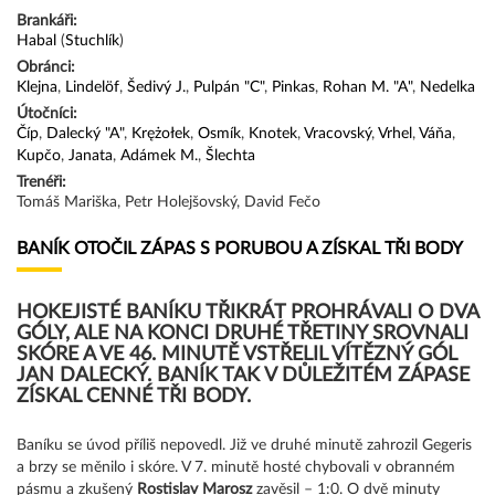
Brankáři:
Habal
(
Stuchlík
)
Obránci:
Klejna
,
Lindelöf
,
Šedivý J.
,
Pulpán "C"
,
Pinkas
,
Rohan M. "A"
,
Nedelka
Útočníci:
Číp
,
Dalecký "A"
,
Krężołek
,
Osmík
,
Knotek
,
Vracovský
,
Vrhel
,
Váňa
,
Kupčo
,
Janata
,
Adámek M.
,
Šlechta
Trenéři:
Tomáš Mariška, Petr Holejšovský, David Fečo
BANÍK OTOČIL ZÁPAS S PORUBOU A ZÍSKAL TŘI BODY
HOKEJISTÉ BANÍKU TŘIKRÁT PROHRÁVALI O DVA
GÓLY, ALE NA KONCI DRUHÉ TŘETINY SROVNALI
SKÓRE A VE 46. MINUTĚ VSTŘELIL VÍTĚZNÝ GÓL
JAN DALECKÝ. BANÍK TAK V DŮLEŽITÉM ZÁPASE
ZÍSKAL CENNÉ TŘI BODY.
Baníku se úvod příliš nepovedl. Již ve druhé minutě zahrozil Gegeris
a brzy se měnilo i skóre. V 7. minutě hosté chybovali v obranném
pásmu a zkušený
Rostislav Marosz
zavěsil – 1:0. O dvě minuty