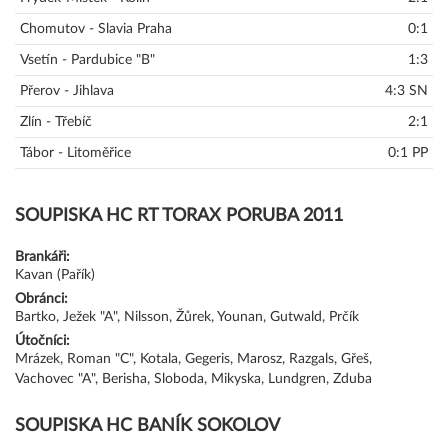
Chomutov - Slavia Praha
0:1
Vsetín - Pardubice "B"
1:3
Přerov - Jihlava
4:3 SN
Zlín - Třebíč
2:1
Tábor - Litoměřice
0:1 PP
SOUPISKA HC RT TORAX PORUBA 2011
Brankáři:
Kavan (Pařík)
Obránci:
Bartko, Ježek "A", Nilsson, Žůrek, Younan, Gutwald, Prčík
Útočníci:
Mrázek, Roman "C", Kotala, Gegeris, Marosz, Razgals, Gřeš,
Vachovec "A", Berisha, Sloboda, Mikyska, Lundgren, Zduba
SOUPISKA HC BANÍK SOKOLOV