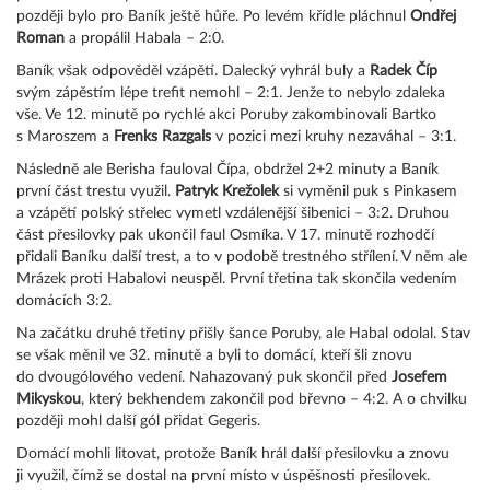
později bylo pro Baník ještě hůře. Po levém křídle pláchnul
Ondřej
Roman
a propálil Habala – 2:0.
Baník však odpověděl vzápětí. Dalecký vyhrál buly a
Radek Číp
svým zápěstím lépe trefit nemohl – 2:1. Jenže to nebylo zdaleka
vše. Ve 12. minutě po rychlé akci Poruby zakombinovali Bartko
s Maroszem a
Frenks Razgals
v pozici mezi kruhy nezaváhal – 3:1.
Následně ale Berisha fauloval Čípa, obdržel 2+2 minuty a Baník
první část trestu využil.
Patryk Krežolek
si vyměnil puk s Pinkasem
a vzápětí polský střelec vymetl vzdálenější šibenici – 3:2. Druhou
část přesilovky pak ukončil faul Osmíka. V 17. minutě rozhodčí
přidali Baníku další trest, a to v podobě trestného střílení. V něm ale
Mrázek proti Habalovi neuspěl. První třetina tak skončila vedením
domácích 3:2.
Na začátku druhé třetiny přišly šance Poruby, ale Habal odolal. Stav
se však měnil ve 32. minutě a byli to domácí, kteří šli znovu
do dvougólového vedení. Nahazovaný puk skončil před
Josefem
Mikyskou
, který bekhendem zakončil pod břevno – 4:2. A o chvilku
později mohl další gól přidat Gegeris.
Domácí mohli litovat, protože Baník hrál další přesilovku a znovu
ji využil, čímž se dostal na první místo v úspěšnosti přesilovek.