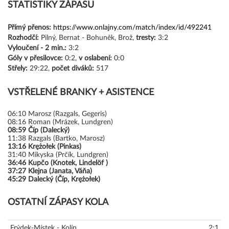
STATISTIKY ZÁPASU
Přímý přenos:
https://www.onlajny.com/match/index/id/492241
Rozhodčí:
Pilný, Bernat - Bohuněk, Brož,
tresty:
3:2
Vyloučení -
2 min.:
3:2
Góly
v přesilovce:
0:2,
v oslabení:
0:0
Střely:
29:22,
počet diváků:
517
VSTŘELENÉ BRANKY + ASISTENCE
06:10
Marosz (Razgals, Gegeris)
08:16
Roman (Mrázek, Lundgren)
08:59
Číp (Dalecký)
11:38
Razgals (Bartko, Marosz)
13:16
Krężołek (Pinkas)
31:40
Mikyska (Prčík, Lundgren)
36:46
Kupčo (Knotek, Lindelöf )
37:27
Klejna (Janata, Váňa)
45:29
Dalecký (Číp, Krężołek)
OSTATNÍ ZÁPASY KOLA
Frýdek-Místek - Kolín
2:1