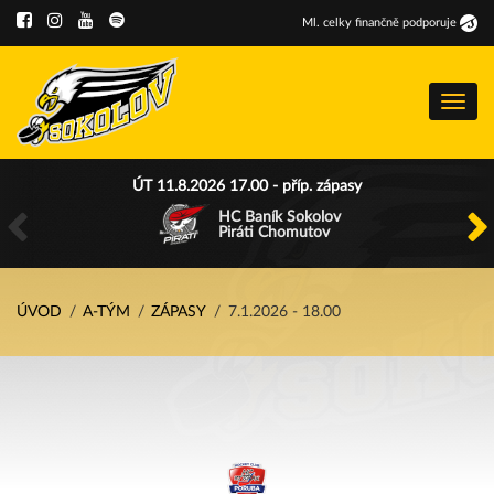
Ml
.
celky finančně podporuje
Menu
ÚT 11.8.2026 17.00 - příp. zápasy
HC Baník Sokolov
Piráti Chomutov
ÚVOD
A-TÝM
ZÁPASY
7.1.2026 - 18.00