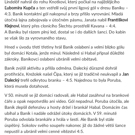
Lindelöf nahrál do rohu Knotkovi, který počkal na najíždějícího
Ľubomíra Kupča
a ten vstřelil svůj první ligový gól v dresu Baníku –
4:3. Baník kontaktní gól nakopnul a brzy přišlo vyrovnání. Mladá
útočná lajna zabojovala v útočném pásmu, Janata nabil
Františkovi
Klejnovi
, který přes clonícího Šlechtu prostřelil Kavana – 4:4.
A Baníku byl rázem plný led, dostal se i do dalších šancí. Do kabin
se však šlo za vyrovnaného stavu.
Hned v úvodu třetí třetiny hrál Baník oslabení a velmi blízko gólu
byl domácí Kotala, jenže minul. Následně si Habal připsal důležité
zákroky. Baníkovci oslabení ubránili velmi obětavě.
Baník zvýšil aktivitu a přišla odměna. Dalecký důrazně dohrál
protihráče, Krežolek našel Čípa, který se již tradičně neukvapil a
Jan
Dalecký
trefil odkrytou branku – 4:5. Najednou to byla Poruba,
která musela dotahovat.
V 50. minutě se již domácí radovali, ale Habal zasáhnul na brankové
čáře a opak nepotvrdilo ani video. Gól nepadnul. Poruba útočila, ale
Baník zlepšil defenzivu a hosty držel i brankář Habal. Domácím čas
ubíhal a Baník i nadále odrážel útoky domácích. V 59. minutě
Poruba odvolala brankáře a hrála v šesti. Ale Baník byl stále
úspěšný. Sokolov svého soupeře nakonec již do žádné větší šance
nepustil a ubránil velmi cenné vítězství 4:5.