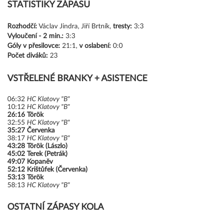
STATISTIKY ZÁPASU
Rozhodčí:
Václav Jindra, Jiří Brtník,
tresty:
3:3
Vyloučení -
2 min.:
3:3
Góly
v přesilovce:
21:1,
v oslabení:
0:0
Počet diváků:
23
VSTŘELENÉ BRANKY + ASISTENCE
06:32
HC Klatovy "B"
10:12
HC Klatovy "B"
26:16
Török
32:55
HC Klatovy "B"
35:27
Červenka
38:17
HC Klatovy "B"
43:28
Török (Lászlo)
45:02
Terek (Petrák)
49:07
Kopaněv
52:12
Krištůfek (Červenka)
53:13
Török
58:13
HC Klatovy "B"
OSTATNÍ ZÁPASY KOLA