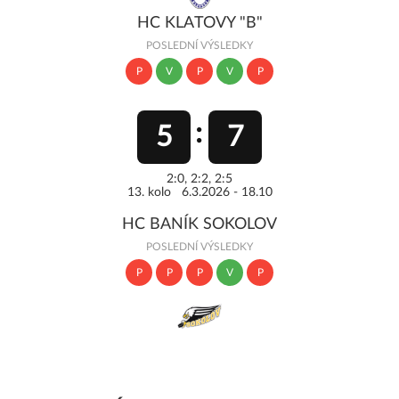
HC KLATOVY "B"
POSLEDNÍ VÝSLEDKY
P
V
P
V
P
5
7
2:0, 2:2, 2:5
13. kolo 6.3.2026 - 18.10
HC BANÍK SOKOLOV
POSLEDNÍ VÝSLEDKY
P
P
P
V
P