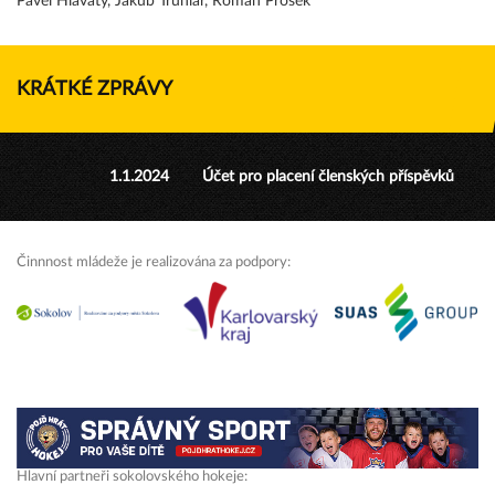
Pavel Hlavatý, Jakub Truhlář, Roman Prošek
KRÁTKÉ ZPRÁVY
1.1.2024
Účet pro placení členských příspěvků
Činnnost mládeže je realizována za podpory:
Hlavní partneři sokolovského hokeje: