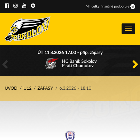
Ml
.
celky finančně podporuje
Menu
ÚT 11.8.2026 17.00 - příp. zápasy
HC Baník Sokolov
Piráti Chomutov
ÚVOD
U12
ZÁPASY
6.3.2026 - 18.10