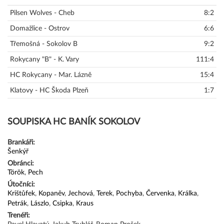
Pilsen Wolves - Cheb
8:2
Domažlice - Ostrov
6:6
Třemošná - Sokolov B
9:2
Rokycany "B" - K. Vary
111:4
HC Rokycany - Mar. Lázně
15:4
Klatovy - HC Škoda Plzeň
1:7
SOUPISKA HC BANÍK SOKOLOV
Brankáři:
Šenkýř
Obránci:
Török
,
Pech
Útočníci:
Krištůfek
,
Kopaněv
,
Jechová
,
Terek
,
Pochyba
,
Červenka
,
Králka
,
Petrák
,
Lászlo
,
Csipka
,
Kraus
Trenéři: